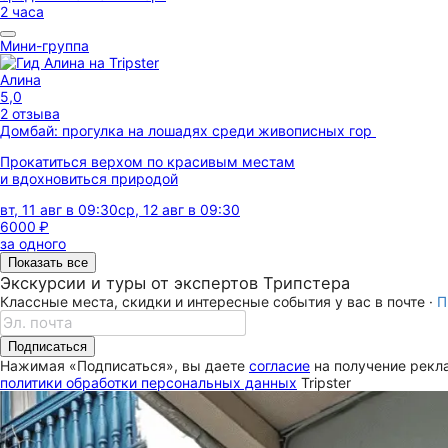
2 часа
Мини-группа
Алина
5,0
2 отзыва
Домбай: прогулка на лошадях среди живописных гор
Прокатиться верхом по красивым местам
и вдохновиться природой
вт, 11 авг в 09:30
ср, 12 авг в 09:30
6000 ₽
за одного
Показать все
Экскурсии и туры от экспертов Трипстера
Классные места, скидки и интересные события у вас в почте ·
П
Подписаться
Нажимая «Подписаться», вы даете
согласие
на получение рекла
политики обработки персональных данных
Tripster