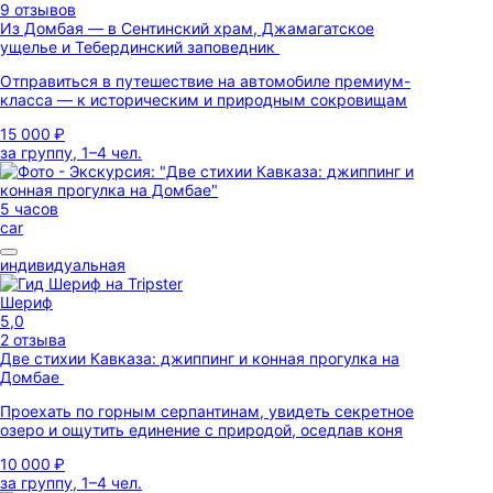
9 отзывов
Из Домбая — в Сентинский храм, Джамагатское
ущелье и Тебердинский заповедник
Отправиться в путешествие на автомобиле премиум-
класса — к историческим и природным сокровищам
15 000 ₽
за группу, 1–4 чел.
5 часов
car
индивидуальная
Шериф
5,0
2 отзыва
Две стихии Кавказа: джиппинг и конная прогулка на
Домбае
Проехать по горным серпантинам, увидеть секретное
озеро и ощутить единение с природой, оседлав коня
10 000 ₽
за группу, 1–4 чел.