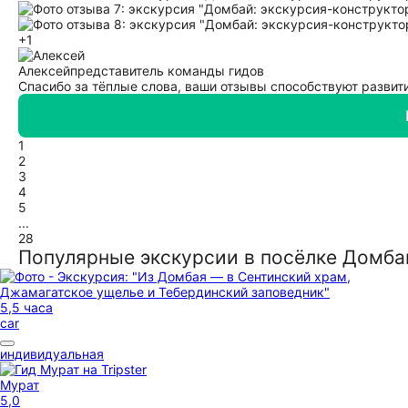
+1
Алексей
представитель команды гидов
Спасибо за тёплые слова, ваши отзывы способствуют развит
1
2
3
4
5
...
28
Популярные экскурсии в посёлке Домба
5,5 часа
car
индивидуальная
Мурат
5,0