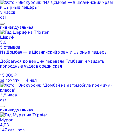
5 часов
car
индивидуальная
Шериф
5,0
5 отзывов
Из Домбая — в Шоанинский храм и Сырные пещеры
Добраться до вершин перевала Гумбаши и увидеть
природные чудеса среди скал
15 000 ₽
за группу, 1–4 чел.
3,5 часа
car
индивидуальная
Мурат
4,93
147 отзывов