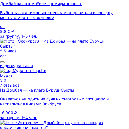
Домбай на автомобиле премиум-класса
Выбрать локации по интересам и отправиться в поездку
мечты с местным жителем
от
9000 ₽
за группу, 1–5 чел.
5,5 часа
car
индивидуальная
Мурат
5,0
7 отзывов
Из Домбая — на плато Буруш-Сырты
Оказаться на одной из лучших смотровых площадок и
насладиться видами Эльбруса
16 000 ₽
за группу, 1–4 чел.