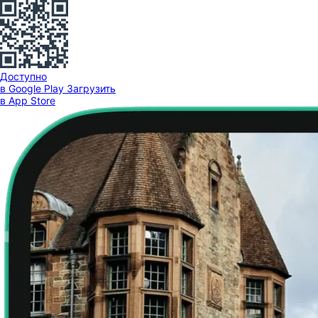
Доступно
в Google Play
Загрузить
в App Store