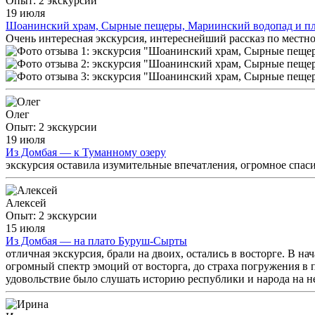
Опыт: 2 экскурсии
19 июля
Шоанинский храм, Сырные пещеры, Мариинский водопад и п
Очень интересная экскурсия, интереснейший рассказ по местн
Олег
Опыт: 2 экскурсии
19 июля
Из Домбая — к Туманному озеру
экскурсия оставила изумительные впечатления, огромное спаси
Алексей
Опыт: 2 экскурсии
15 июля
Из Домбая — на плато Буруш-Сырты
отличная экскурсия, брали на двоих, остались в восторге. В 
огромный спектр эмоций от восторга, до страха погружения в
удовольствие было слушать историю республики и народа на н