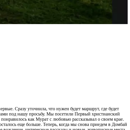
рвые. Сразу уточнила, что нужен будет маршрут, где будет
тами под нашу просьбу. Мы посетили Первый христианский
ь понравилось как Мурат с любовью рассказывал о своем крае.
сталось еще больше. Теперь, когда мы снова приедем в Домбай
ное вождение, интересные рассказы и новые, живописные места.