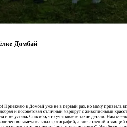
ёлке Домбай
 Приезжаю в Домбай уже не в первый раз, но маму привезла впе
подобрал и посоветовал отличный маршрут с живописными красо
на и не устала. Спасибо, что учитываете такие детали. Нам очен
оличество замечательных фотографий, а впечатлений и эмоций о
Его экскурсии это не просто "покататься по горам". Это безопас