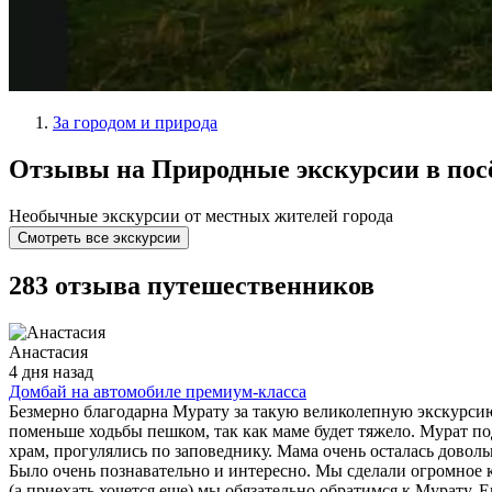
За городом и природа
Отзывы на Природные экскурсии в пос
Необычные экскурсии от местных жителей города
Смотреть все экскурсии
283 отзыва путешественников
Анастасия
4 дня назад
Домбай на автомобиле премиум-класса
Безмерно благодарна Мурату за такую великолепную экскурсию!
поменьше ходьбы пешком, так как маме будет тяжело. Мурат 
храм, прогулялись по заповеднику. Мама очень осталась доволь
Было очень познавательно и интересно. Мы сделали огромное к
(а приехать хочется еще) мы обязательно обратимся к Мурату. 