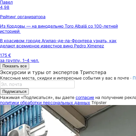
Павел
4,98
Рейтинг организатора
Из Кордовы — на винодельню Toro Albalá со 100-летней
историей
В красивом городе Агилар-де-ла-Фронтера узнать, как
делают всемирное известное вино Pedro Ximenez
175 €
за группу, 1–4 чел.
Показать все
Экскурсии и туры от экспертов Трипстера
Классные места, скидки и интересные события у вас в почте ·
П
Подписаться
Нажимая «Подписаться», вы даете
согласие
на получение рекла
политики обработки персональных данных
Tripster