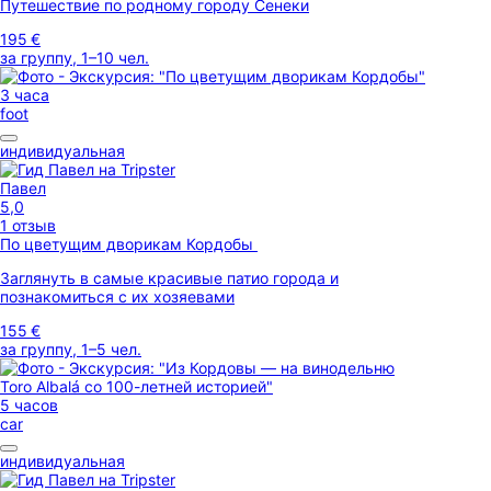
Путешествие по родному городу Сенеки
195 €
за группу, 1–10 чел.
3 часа
foot
индивидуальная
Павел
5,0
1 отзыв
По цветущим дворикам Кордобы
Заглянуть в самые красивые патио города и
познакомиться с их хозяевами
155 €
за группу, 1–5 чел.
5 часов
car
индивидуальная