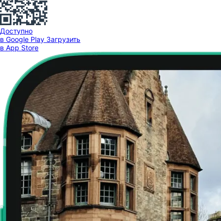
Доступно
в Google Play
Загрузить
в App Store