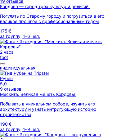
19 отзывов
Кордова — город трёх культур и религий
Погулять по Старому городу и погрузиться в его
великое прошлое с профессиональным гидом
175 €
за группу, 1–6 чел.
2 часа
foot
индивидуальная
Рубен
5,0
9 отзывов
Мескита. Великая мечеть Кордовы
Побывать в уникальном соборе, изучить его
архитектуру и узнать интригующую историю
строительства
190 €
за группу, 1–9 чел.