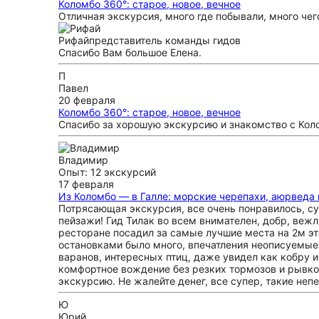
Коломбо 360°: старое, новое, вечное
Отличная экскурсия, много где побывали, много чег
Рифай
представитель команды гидов
Спасибо Вам большое Елена.
П
Павел
20 февраля
Коломбо 360°: старое, новое, вечное
Спасибо за хорошую экскурсию и знакомство с Коло
Владимир
Опыт: 12 экскурсий
17 февраля
Из Коломбо — в Галле: морские черепахи, аюрведа
Потрясающая экскурсия, все очень понравилось, су
пейзажи! Гид Тилак во всем внимателен, добр, вежл
ресторане посадил за самые лучшие места на 2м эта
остановками было много, впечатления неописуемые.
варанов, интересных птиц, даже увидел как кобру 
комфортное вождение без резких тормозов и рывков
экскурсию. Не жалейте денег, все супер, такие неп
Ю
Юрий