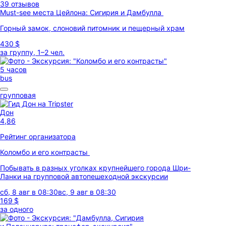
39 отзывов
Must-see места Цейлона: Сигирия и Дамбулла
Горный замок, слоновий питомник и пещерный храм
430 $
за группу, 1–2 чел.
5 часов
bus
групповая
Дон
4,86
Рейтинг организатора
Коломбо и его контрасты
Побывать в разных уголках крупнейшего города Шри-
Ланки на групповой автопешеходной экскурсии
сб, 8 авг в 08:30
вс, 9 авг в 08:30
169 $
за одного