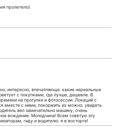
емя пролетело)
вно, интересно, впечатляюще. какие нереальные
оветует с покупками, где лучше, дешевле. В
времени на прогулки и фотосессии. Локаций с
я вместе с ними, покормить их можно. увидеть
одитель вел замечательно машину, очень
йное вождение. Молодчина! Всем советую эту
заторам, гиду и водителю. я в восторге!