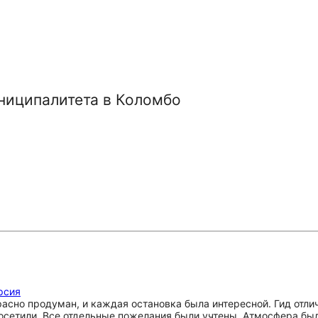
ниципалитета в Коломбо
рсия
сно продуман, и каждая остановка была интересной. Гид отлич
осетили. Все отдельные пожелания были учтены. Атмосфера бы