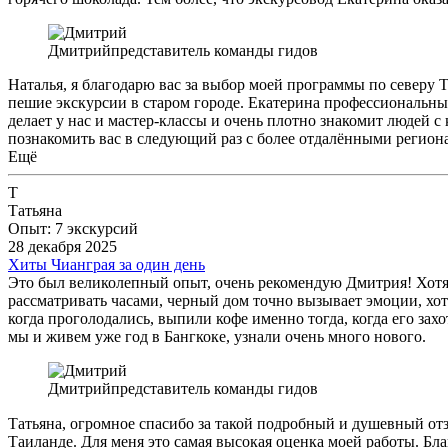
Дмитрий
представитель команды гидов
Наталья, я благодарю вас за выбор моей программы по северу 
пешие экскурсии в старом городе. Екатерина профессиональный
делает у нас и мастер-классы и очень плотно знакомит людей с
познакомить вас в следующий раз с более отдалёнными регион
Ещё
Т
Татьяна
Опыт: 7 экскурсий
28 декабря 2025
Хиты Чианграя за один день
Это был великолепный опыт, очень рекомендую Дмитрия! Хотя 
рассматривать часами, черный дом точно вызывает эмоции, хот
когда проголодались, выпили кофе именно тогда, когда его за
мы и живем уже год в Бангкоке, узнали очень много нового.
Дмитрий
представитель команды гидов
Татьяна, огромное спасибо за такой подробный и душевный отзы
Таиланде. Для меня это самая высокая оценка моей работы. Бла