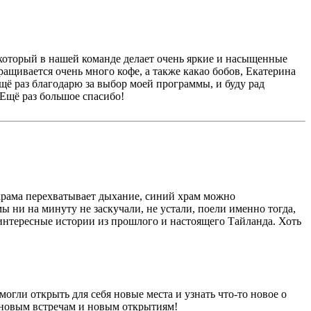
 который в нашей команде делает очень яркие и насыщенные
ращивается очень много кофе, а также какао бобов, Екатерина
Ещё раз благодарю за выбор моей программы, и буду рад
Ещё раз большое спасибо!
 храма перехватывает дыхание, синий храм можно
ы ни на минуту не заскучали, не устали, поели именно тогда,
 интересные истории из прошлого и настоящего Тайланда. Хоть
огли открыть для себя новые места и узнать что-то новое о
д новым встречам и новым открытиям!