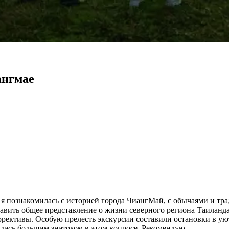
ангмае
 я познакомилась с историей города ЧиангМай, с обычаями и тр
оставить общее представление о жизни северного региона Таила
ррективы. Особую прелесть экскурсии составили остановки в ую
алась большим знатоком в этом вопросе. Рекомендую.