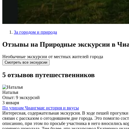
За городом и природа
Отзывы на Природные экскурсии в Чи
Необычные экскурсии от местных жителей города
Смотреть все экскурсии
5 отзывов путешественников
Наталья
Опыт: 9 экскурсий
3 января
По улицам Чиангмая: история и вкусы
Интересная, содержательная экскурсия. В ходе пешей прогулки
связан с рассказом о сегодняшнем дне города. Это помогло с
описанию, при этом по просьбе участника в него вносились ко
горячего шоколада. Тем более, что экскурсовод Екатерина оказ