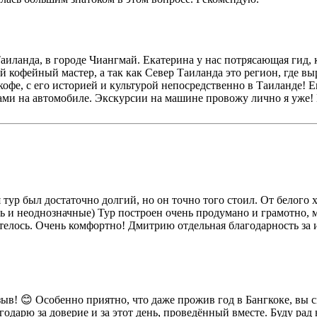
Таиланда, в городе Чиангмай. Екатерина у нас потрясающая гид,
 кофейный мастер, а так как Север Таиланда это регион, где вы
 кофе, с его историей и культурой непосредственно в Таиланде! 
ами на автомобиле. Экскурсии на машине провожу лично я уже! 
тур был достаточно долгий, но он точно того стоил. От белого
ь и неоднозначные) Тур построен очень продумано и грамотно, м
хотелось. Очень комфортно! Дмитрию отдельная благодарность за
в! 😊 Особенно приятно, что даже прожив год в Бангкоке, вы см
годарю за доверие и за этот день, проведённый вместе. Буду ра