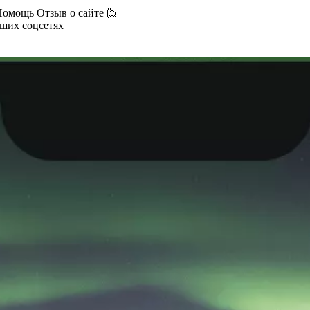
Помощь
Отзыв о сайте 🙋
аших соцсетях