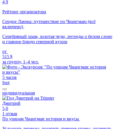
4,9
Рейтинг организатора
Сердце Ланны: путешествие по Чиангмаю (всё
включено)
Серебряный храм, золотая чеди, легенды о белом слоне
и главное блюдо северной кухни
от
515 $
за группу, 1–4 чел.
5 часов
foot
индивидуальная
Дмитрий
5,0
1 отзыв
По улицам Чиангмая: история и вкусы
Услышать легенды, посетить древние храмы, заглянуть