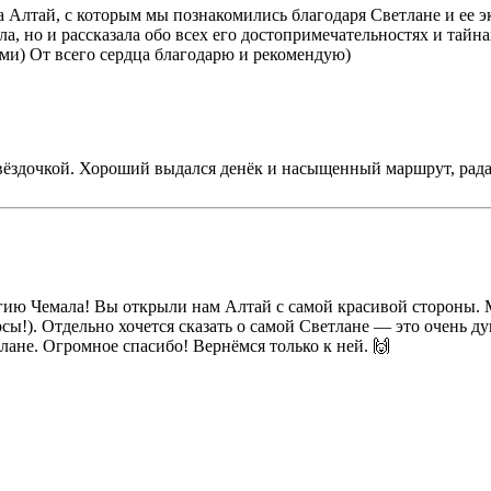
а Алтай, с которым мы познакомились благодаря Светлане и ее э
ла, но и рассказала обо всех его достопримечательностях и тайна
ми) От всего сердца благодарю и рекомендую)
 звёздочкой. Хороший выдался денёк и насыщенный маршрут, рада
агию Чемала! Вы открыли нам Алтай с самой красивой стороны. 
сы!). Отдельно хочется сказать о самой Светлане — это очень д
лане. Огромное спасибо! Вернёмся только к ней. 🙌