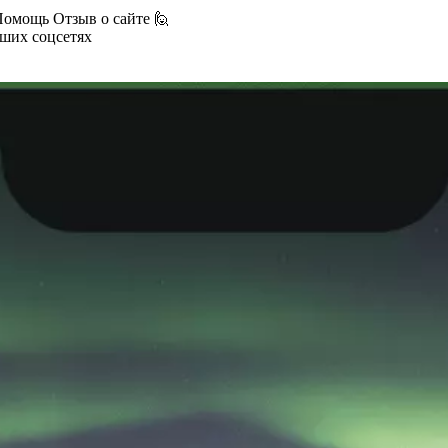
Помощь
Отзыв о сайте 🙋
аших соцсетях