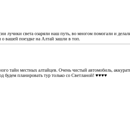
рсии лучики света озаряли наш путь, во многом помогали и дел
 о вашей поездке на Алтай зашли в топ.
 много тайн местных алтайцев. Очень чистый автомобиль, аккура
будем планировать тур только со Светланой! ♥️♥️♥️♥️