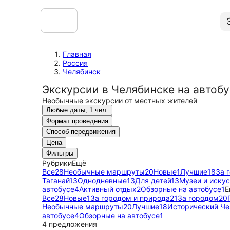
Главная
Россия
Челябинск
Экскурсии в Челябинске на автоб
Необычные экскурсии от местных жителей
Любые даты, 1 чел.
Формат проведения
Способ передвижения
Цена
Фильтры
Рубрики
Ещё
Все
28
Необычные маршруты
20
Новые
1
Лучшие
18
За 
Таганай
13
Однодневные
13
Для детей
13
Музеи и иску
автобусе
4
Активный отдых
2
Обзорные на автобусе
1
Е
Все
28
Новые
1
За городом и природа
21
За городом
20
Необычные маршруты
20
Лучшие
18
Исторический Че
автобусе
4
Обзорные на автобусе
1
4 предложения