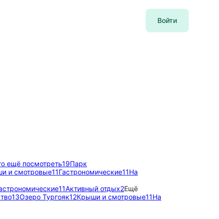
Войти
то ещё посмотреть
19
Парк
и и смотровые
11
Гастрономические
11
На
астрономические
11
Активный отдых
2
Ещё
ство
13
Озеро Тургояк
12
Крыши и смотровые
11
На