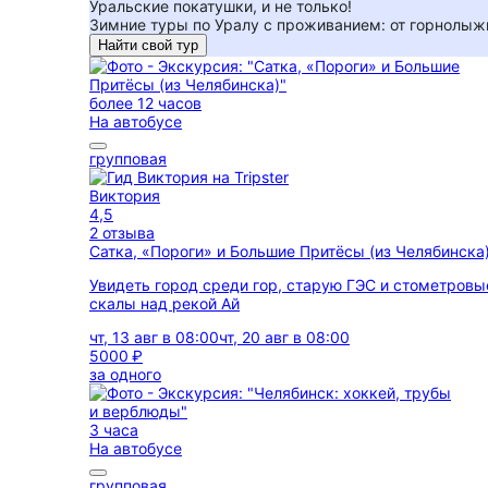
Уральские покатушки, и не только!
Зимние туры по Уралу с проживанием: от горнолы
Найти свой тур
более 12 часов
На автобусе
групповая
Виктория
4,5
2 отзыва
Сатка, «Пороги» и Большие Притёсы (из Челябинска
Увидеть город среди гор, старую ГЭС и стометровы
скалы над рекой Ай
чт, 13 авг в 08:00
чт, 20 авг в 08:00
5000 ₽
за одного
3 часа
На автобусе
групповая