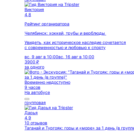
Виктория
4,8
Рейтинг организатора
Челябинск: хоккей, трубы и верблюды
Увидеть, как историческое наследие сочетается
с современностью и любовью к спорту
вс, 9 авг в 10:00
вс, 16 авг в 10:00
3900 ₽
за одного
Временно недоступно
9 часов
На автобусе
групповая
Дарья
4,9
10 отзывов
Таганай и Тургояк: горы и «море» за 1 день (в групп