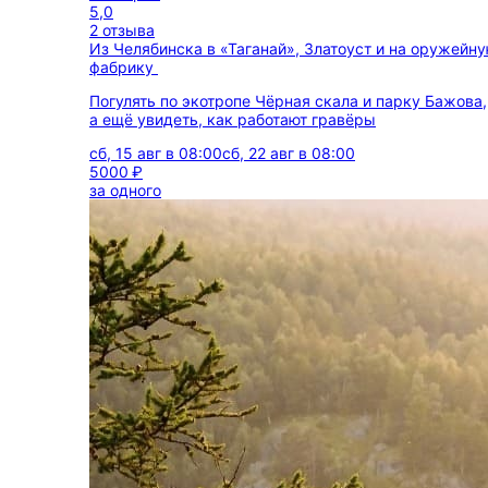
5,0
2 отзыва
Из Челябинска в «Таганай», Златоуст и на оружейн
фабрику
Погулять по экотропе Чёрная скала и парку Бажова,
а ещё увидеть, как работают гравёры
сб, 15 авг в 08:00
сб, 22 авг в 08:00
5000 ₽
за одного