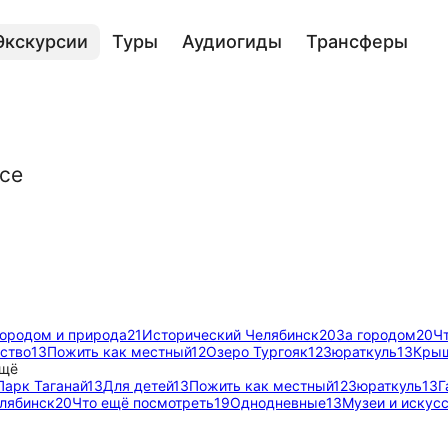
Экскурсии
Туры
Аудиогиды
Трансферы
усе
городом и природа
21
Исторический Челябинск
20
За городом
20
Ч
сство
13
Пожить как местный
12
Озеро Тургояк
12
Зюраткуль
13
Крыш
щё
Парк Таганай
13
Для детей
13
Пожить как местный
12
Зюраткуль
13
Г
лябинск
20
Что ещё посмотреть
19
Однодневные
13
Музеи и искус