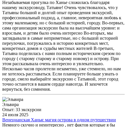
Незабываемая прогулка по Ханье сложилась благодаря
нашему экскурсоводу, Татьяне! Очень чувствовалось, что у
Татьяны большой и долгий опыт проведения экскурсий,
профессиональный подход, а, главное, невероятная любовь к
этому маленькому, но с большой историей, городу. Во-первых,
сама организация экскурсии была на высочайшем уровне: и
взрослым, и детям было очень интересно Во-вторых, мы
заглядывали в самые неприметные, но с большой историей
переулочки, погружались в историю конкретных мест,
конкретных домов и судьбы местных жителей В-третьих,
Татьяна поделилась с нами полным историческим срезом по
городу ( старому старому и старому новому) и острову. При
этом рассказывала очень интересно и увлекательно.
Несколько часов пролетели незаметно, уже стемнело, но нам
не хотелось расставаться. Если планируете больше узнать о
городе, смело выбирайте экскурсию с Татьяной, этот город
точно останется в вашем сердце навсегда. И захочется
вернуться, без сомнения.
Эльвира
Опыт: 33 экскурсии
24 июля 2025
Венецианская Ханья: магия острова в одном путешествии
Немного скучно и неинтересно , нет фактов которые я бы