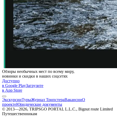
Обзоры необычных мест по всему миру,
новинки и скидки в наших соцсетях
Доступно
в Google Play
Загрузите
в App Store
Экскурсии
Туры
Журнал Трипстера
Вакансии
О
проекте
Юридические документы
© 2013—2026, TRIPSGO PORTAL L.L.C., Bignut route Limited
Путешественникам