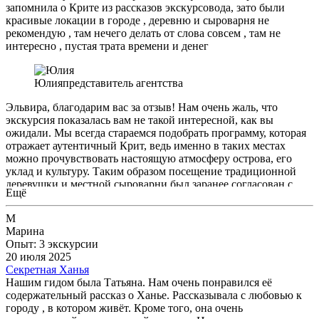
запомнила о Крите из рассказов экскурсовода, зато были
красивые локации в городе , деревню и сыроварня не
рекомендую , там нечего делать от слова совсем , там не
интересно , пустая трата времени и денег
Юлия
представитель агентства
Эльвира, благодарим вас за отзыв! Нам очень жаль, что
экскурсия показалась вам не такой интересной, как вы
ожидали. Мы всегда стараемся подобрать программу, которая
отражает аутентичный Крит, ведь именно в таких местах
можно прочувствовать настоящую атмосферу острова, его
уклад и культуру. Таким образом посещение традиционной
деревушки и местной сыроварни был заранее согласован с
Ещё
вами. Если гости ищут более туристические локации - нет
никаких проблем, мы всегда открыты к диалогу и готовы
М
адаптировать маршрут под индивидуальные интересы —
Марина
именно поэтому на этапе бронирования мы детально
Опыт: 3 экскурсии
обсуждаем пожелания гостей. Что касается нашего гида
20 июля 2025
Елены — она действительно один из самых опытных и
Секретная Ханья
знающих русскоязычных гидов острова. Об этом говорят
Нашим гидом была Татьяна. Нам очень понравился её
десятки восторженных отзывов на наши экскурсии по Криту.
содержательный рассказ о Ханье. Рассказывала с любовью к
Елена глубоко знает историю острова и с любовью делится
городу , в котором живёт. Кроме того, она очень
рассказами не только о прошлом, но и о современной жизни