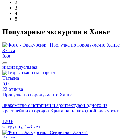
2
3
4
5
Популярные экскурсии в Ханье
3 часа
foot
индивидуальная
Татьяна
5,0
22 отзыва
Прогулка по городу-мечте Ханье
Знакомство с историей и архитектурой одного из
красивейших городов Крита на пешеходной экскурсии
120 €
за группу, 1–3 чел.
3 часа