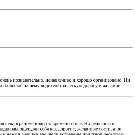
очень познавательно, ненавязчиво и хорошо организовано. Ни
бо большое нашему водителю за легкую дорогу и желание
завтрак ограниченный по времени и все. Но реальность
адки мы ощущали себя как дорогие, желанные гости, а не
ли к нему в машину, мы были встречены приятной беседой и