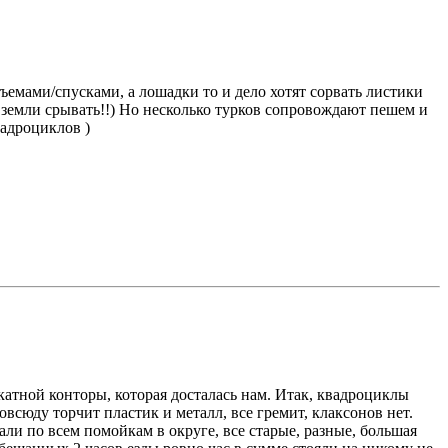
ъемами/спусками, а лошадки то и дело хотят сорвать листики
с земли срывать!!) Но несколько турков сопровождают пешем и
адроциклов )
катной конторы, которая досталась нам. Итак, квадроциклы
всюду торчит пластик и металл, все гремит, клаксонов нет.
ли по всем помойкам в округе, все старые, разные, большая