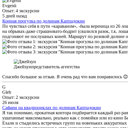
Evgenii
Опыт: 4 экскурсии
5 дней назад
Конная прогулка по долинам Каппадокии
По чувствал себя в пути «караваном», -была вереница из 26 ло
на обрывах-даже страшновато-бодрит (свалился разок, т.к. лош
подгоняют не послушных коней. Маршрут по розовой долине оч
Джейхун
представитель агентства
Спасибо большое за отзыв. Я очень рад что вам понравилось 😊
G
Gleb
Опыт: 2 экскурсии
26 июля
Сафари на квадроциклах по долинам Каппадокии
Я так понимаю, прокатная контора подбирается каждый раз ран
ушатанные максимально, реально как с помойки или из кино Без
Ехали и стыдились встречных групп на новеньких аккуратных к