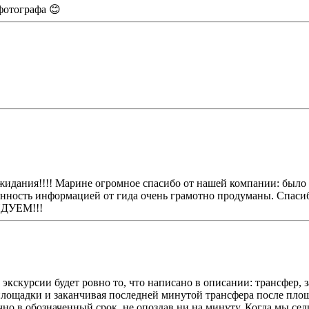
фотографа 😊
жидания!!!! Марине огромное спасибо от нашей компании: было 
енность информацией от гида очень грамотно продуманы. Спаси
ЕНДУЕМ!!!
экскурсии будет ровно то, что написано в описании: трансфер, 
лощадки и заканчивая последней минутой трансфера после площ
но в обозначенный срок, не опоздав ни на минуту. Когда мы се