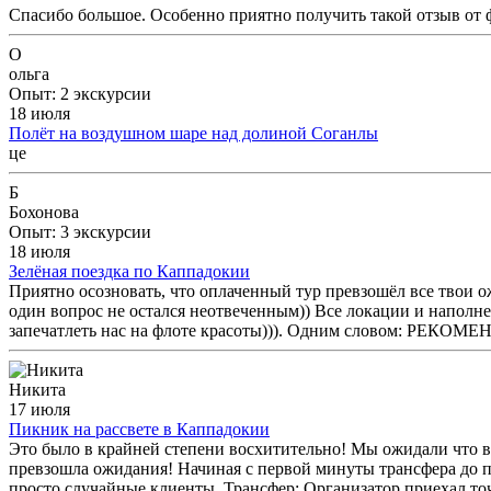
Спасибо большое. Особенно приятно получить такой отзыв от 
О
ольга
Опыт: 2 экскурсии
18 июля
Полёт на воздушном шаре над долиной Соганлы
це
Б
Бохонова
Опыт: 3 экскурсии
18 июля
Зелёная поездка по Каппадокии
Приятно осозновать, что оплаченный тур превзошёл все твои о
один вопрос не остался неотвеченным)) Все локации и наполн
запечатлеть нас на флоте красоты))). Одним словом: РЕКОМ
Никита
17 июля
Пикник на рассвете в Каппадокии
Это было в крайней степени восхитительно! Мы ожидали что в 
превзошла ожидания! Начиная с первой минуты трансфера до п
просто случайные клиенты. Трансфер: Организатор приехал точ