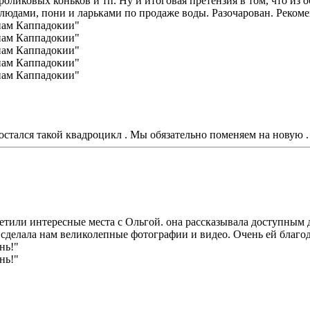
 роликовых коньков и тп. Ну и итоговая претензия в том, что из 
дами, пони и ларьками по продаже воды. Разочарован. Рекомен
остался такой квадроцикл . Мы обязательно поменяем на новую .
етили интересные места с Ольгой. она рассказывала доступным д
 сделала нам великолепные фотографии и видео. Очень ей благо