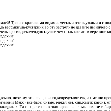
шадей! Тропа с красивыми видами, местами очень узкими и с под
адь взбрыкнула-кустарник во рту застрял- не давайте им ничего 
ень красив, рекомендую (лучше чем пыль глотать в веренице кв
домно, поэтому это не оценка гида/представителя, а именно про
умный Макс - все фары битые, зеркал нет, спидометр разбит, ото
вадриках. Та же претензия к экипировке - шлемы похоже собира