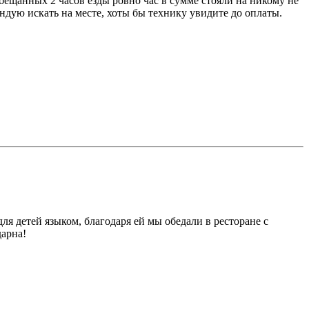
обещанных 2 часов езды ровно час в сумме стояли на никому не
дую искать на месте, хоты бы технику увидите до оплаты.
ля детей языком, благодаря ей мы обедали в ресторане с
дарна!