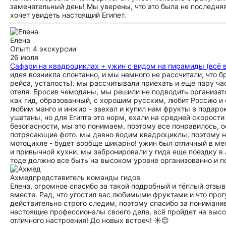
замечательный день! Мы уверены, что это была не последня
хочет увидеть настоящий Египет.
Елена
Опыт: 4 экскурсии
26 июля
Сафари на квадроциклах + ужин с видом на пирамиды (всё 
идея возникла спонтанно, и мы немного не рассчитали, что 
рейса, усталость). мы рассчитывали приехать и еще пару ча
отеля. Бросив чемоданы, мы решили не подводить организат
как гид, образованный, с хорошим русским, любит Россию и 
любим манго и инжир - заехал и купил нам фрукты в подаро
ушатаны, но для Египта это норм, ехали на средней скорости 
безопасности, мы это понимаем, поэтому все понравилось, 
потрясающие фото. мы давно водим квадроциклы, поэтому на
мотоцикле - будет вообще шикарно! ужин был отличный в мес
и привычной кухни. мы забронировали у гида еще поездку в А
тоде должно все быть на высоком уровне организованно и по
Ахмед
представитель команды гидов
Елена, огромное спасибо за такой подробный и тёплый отзыв
вместе. Рад, что угостил вас любимыми фруктами и что про
действительно строго следим, поэтому спасибо за понимание
настоящие профессионалы своего дела, всё пройдет на вы
отличного настроения! До новых встреч! ☀️😊