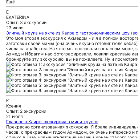
Ещё
E
EKATERINA
Опыт: 3 экскурсии
23 июля
Элитный круиз на яхте из Каира с гастрономическим шоу (вс
Это моя вторая экскурсия с Ахмедом - и я в полном восторге
заготовки своей мамы (она очень вкусно готовит люля кеба
числа на арабском. На яхте мы поплавали в красном море, з
Ахмед и Ибрагим нас фотографировали, ловили красивые кадр
бронируйте эту экскурсию, вы не пожалеете. Ну и посмотрит
К
Ксения
Опыт: 2 экскурсии
21 июля
Главное в Каире: экскурсия в мини-группе
Прекрасно организованная экскурсия! Я брала индивидуальн
часов, с прекрасным гидом Ахмедом, он очень интересно и 
сфинкс в Гизе, новый египетский музей, церкви старого горо