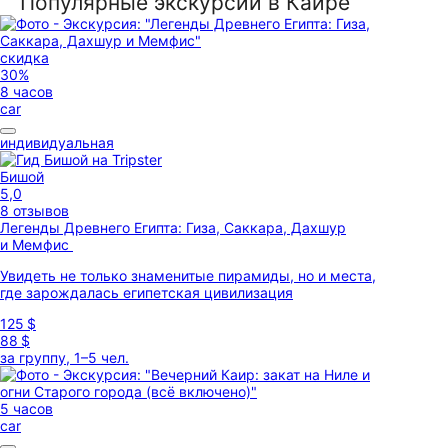
Популярные экскурсии в Каире
скидка
30%
8 часов
car
индивидуальная
Бишой
5,0
8 отзывов
Легенды Древнего Египта: Гиза, Саккара, Дахшур
и Мемфис
Увидеть не только знаменитые пирамиды, но и места,
где зарождалась египетская цивилизация
125 $
88 $
за группу, 1–5 чел.
5 часов
car