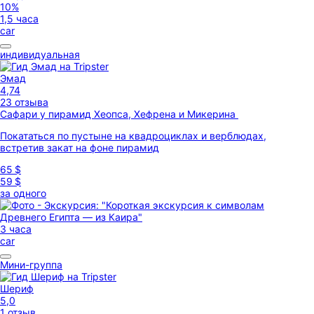
10%
1,5 часа
car
индивидуальная
Эмад
4,74
23 отзыва
Сафари у пирамид Хеопса, Хефрена и Микерина
Покататься по пустыне на квадроциклах и верблюдах,
встретив закат на фоне пирамид
65 $
59 $
за одного
3 часа
car
Мини-группа
Шериф
5,0
1 отзыв