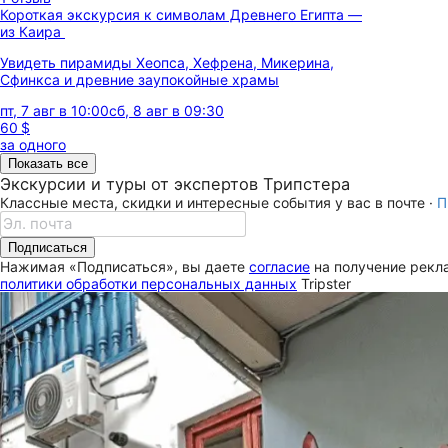
Короткая экскурсия к символам Древнего Египта —
из Каира
Увидеть пирамиды Хеопса, Хефрена, Микерина,
Сфинкса и древние заупокойные храмы
пт, 7 авг в 10:00
сб, 8 авг в 09:30
60 $
за одного
Показать все
Экскурсии и туры от экспертов Трипстера
Классные места, скидки и интересные события у вас в почте ·
П
Подписаться
Нажимая «Подписаться», вы даете
согласие
на получение рекла
политики обработки персональных данных
Tripster