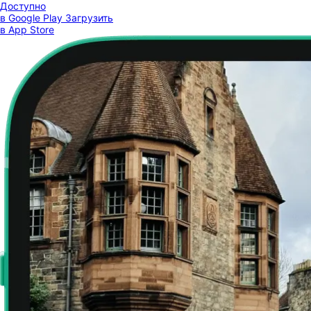
Доступно
в Google Play
Загрузить
в App Store