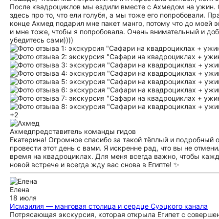
После квадроциклов мы ездили вместе с Ахмедом на ужин. О
здесь про то, что ели голубя, а мы тоже его попробовали. Пр
конце Ахмед подарил мне пакет манго, потому что до моей э
и мне тоже, чтобы я попробовала. Очень внимательный и до
убедитесь сами))))
+2
Ахмед
представитель команды гидов
Екатерина! Огромное спасибо за такой тёплый и подробный о
провести этот день с вами. Я искренне рад, что вы не отме
время на квадроциклах. Для меня всегда важно, чтобы кажд
новой встрече и всегда жду вас снова в Египте! ✨
Елена
18 июля
Исмаилия — манговая столица и сердце Суэцкого канала
Потрясающая экскурсия, которая открыла Египет с соверше