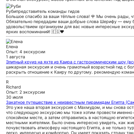
Руби
представитель команды гидов
Большое спасибо за ваши тёплые слова! 🌹 Мы очень рады, ч
Обязательно передадим ваши добрые слова Шерифу — ему буд
удовольствием организуем для вас новые интересные экскур
ярких воспоминаний! 🇪🇬❤️
Елена
Опыт: 4 экскурсии
1 августа
Элитный круиз на яхте из Каира с гастрономическим шоу (вс
шикарная экскурсия и очень грамотный возрастной гид с бо
раскрыть отношение к Каиру по другому. рекомендую команд
R
Richard
Опыт: 2 экскурсии
30 июля
Закатное путешествие к неизвестным пирамидам Египта (Са
Это уже наша вторая экскурсия с Махмудом, и мы снова оста
что следующую экскурсию мы тоже хотим провести именно с 
спокойном месте, а затем отправились в настоящую египет
местными жителями. Было очень интересно увидеть, как жив
почувствовать атмосферу настоящего Египта, а не только ту
легко, интересно и комфортно. Он умеет показать страну так