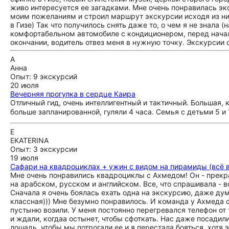
живо интересуется ее загадками. Мне очень понравилась эк
моим пожеланиям и строил маршрут экскурсии исходя из них
в Гизе) Так что получилось снять даже то, о чем я не знал
комфортабельном автомобиле с кондиционером, перед начал
окончании, водитель отвез меня в нужную точку. Экскурсии 
А
Анна
Опыт: 9 экскурсий
20 июля
Вечерняя прогулка в сердце Каира
Отличный гид, очень интеллигентный и тактичный. Большая,
больше запланированной, гуляли 4 часа. Семья с детьми 5 и
E
EKATERINA
Опыт: 3 экскурсии
19 июля
Сафари на квадроциклах + ужин с видом на пирамиды (всё 
Мне очень понравились квадроциклы с Ахмедом! Он - прекр
на арабском, русском и английском. Все, что спрашивала - 
Сначала я очень боялась ехать одна на экскурсию, даже дум
классная))) Мне безумно понравилось. И команда у Ахмеда оч
пустыню возили. У меня постоянно перегревался телефон от 
и ждали, когдаа остынет, чтобы сфоткать. Нас даже посадили 
лошадь, чтобы мы потрогали ее и я перестала бояться, хотя