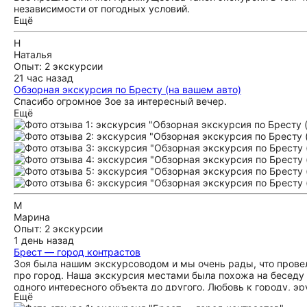
независимости от погодных условий.
Ещё
Н
Наталья
Опыт: 2 экскурсии
21 час назад
Обзорная экскурсия по Бресту (на вашем авто)
Спасибо огромное Зое за интересный вечер.
Ещё
М
Марина
Опыт: 2 экскурсии
1 день назад
Брест — город контрастов
Зоя была нашим экскурсоводом и мы очень рады, что провел
про город. Наша экскурсия местами была похожа на беседу 
одного интересного объекта до другого. Любовь к городу, эр
Ещё
внимание к нашим пожеланиям сделали экскурсию незабываем