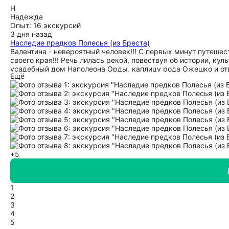
Н
Надежда
Опыт: 16 экскурсий
3 дня назад
Наследие предков Полесья (из Бреста)
Валентина - невероятный человек!!! С первых минут путеше
своего края!!! Речь лилась рекой, повествуя об истории, ку
усадебный дом Наполеона Орды, каплицу рода Ожешко и отв
Ещё
очень душевный краеведческий музей. Были и другие остано
очень душевной!!! Спасибо огромное Валентине за такое уди
+5
1
2
3
4
5