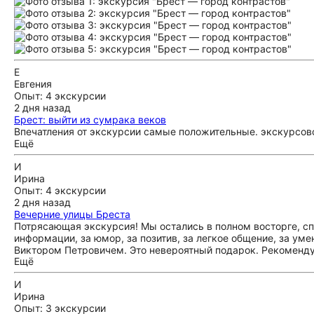
Е
Евгения
Опыт: 4 экскурсии
2 дня назад
Брест: выйти из сумрака веков
Впечатления от экскурсии самые положительные. экскурсов
Ещё
И
Ирина
Опыт: 4 экскурсии
2 дня назад
Вечерние улицы Бреста
Потрясающая экскурсия! Мы остались в полном восторге, сп
информации, за юмор, за позитив, за легкое общение, за ум
Виктором Петровичем. Это невероятный подарок. Рекомендую
Ещё
"поймать" свободную дату))
И
Ирина
Опыт: 3 экскурсии