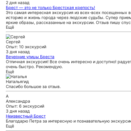
2 дня назад
Брест — это не только Брестская крепость!
Это самая интересная экскурсия из всех-всех посещенных во 
историю и жизнь города через людские судьбы. Супер прие
яркие образы, рассказанные на экскурсии. Отзыв пишу спуст
Ещё
это самая потрясающая)
Сергей
Опыт: 10 экскурсий
3 дня назад
Вечерние улицы Бреста
Отличная экскурсия! Все очень интересно и доступно! радуе
очень быстро. Рекомендую.
Ещё
Наталья
гид
Спасибо большое за отзыв.
А
Александра
Опыт: 6 экскурсий
3 дня назад
Неизвестный Брест
Благодарю Петра за интересную и познавательную экскурси
Ещё