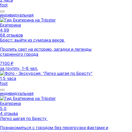
foot
индивидуальная
Екатерина
4,99
68 отзывов
Брест: выйти из сумрака веков
Пролить свет на историю, загадки и легенды
старинного города
7100 ₽
за группу, 1–6 чел.
1,5 часа
foot
индивидуальная
Екатерина
5,0
4 отзыва
Легко шагая по Бресту
Познакомиться с городом без перегрузки фактами и