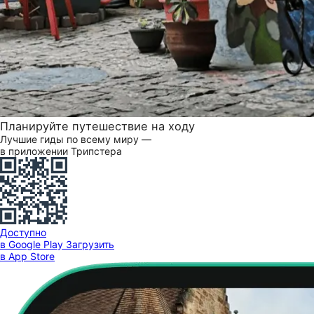
Планируйте путешествие на ходу
Лучшие гиды по всему миру —
в приложении Трипстера
Доступно
в Google Play
Загрузить
в App Store