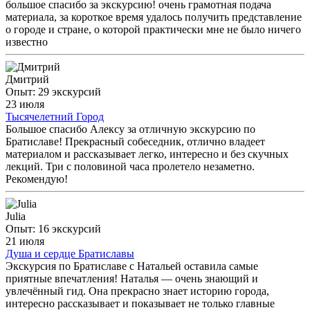
большое спасибо за экскурсию! очень грамотная подача
его с совершенно другой стороны. Отдельное огромное
материала, за короткое время удалось получить представление
спасибо за фотографии! 📸 Они получились невероятно
о городе и стране, о которой практически мне не было ничего
живыми, нежными, красивыми и настоящими. Теперь у нас
известно
останется прекрасная память об этом замечательном дне.
Александра — настоящий профессионал, талантливый
рассказчик и прекрасный человек! От всей души рекомендуем
Дмитрий
её всем, кто хочет получить не просто экскурсию, а настоящее
Опыт: 29 экскурсий
путешествие, наполненное эмоциями, красотой и
23 июля
впечатлениями. Желаем Вам, Александра, благодарных
Тысячелетний Город
туристов, новых удивительных маршрутов и множества
Большое спасибо Алексу за отличную экскурсию по
прекрасных встреч! ❤️ С огромной благодарностью, Елена и
Братиславе! Прекрасный собеседник, отлично владеет
Юлия
материалом и рассказывает легко, интересно и без скучных
лекций. Три с половиной часа пролетело незаметно.
Рекомендую!
Julia
Опыт: 16 экскурсий
21 июля
Душа и сердце Братиславы
Экскурсия по Братиславе с Натальей оставила самые
приятные впечатления! Наталья — очень знающий и
увлечённый гид. Она прекрасно знает историю города,
интересно рассказывает и показывает не только главные