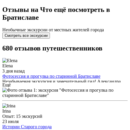
Отзывы на Что ещё посмотреть в
Братиславе
Необычные экскурсии от местных жителей города
Смотреть все экскурсии
680 отзывов путешественников
Elena
3 дня назад
Фотосессия и прогулка по старинной Братиславе
Незабываемая экскурсия и замечательный гид! Александра,
Ещё
огромное спасибо Вам за этот прекрасный день и за
экскурсию, которая подарила нам столько ярких эмоций и
впечатлений! Это была не просто экскурсия с датами и
фактами, а настоящий живой рассказ — интересный,
увлекательный и наполненный удивительными историями и
Irina
деталями. Вы так интересно и с такой любовью рассказываете,
Опыт: 15 экскурсий
что хочется слушать Вас ещё и ещё! С Вами было невероятно
23 июля
легко, комфортно и уютно. Благодаря Вам мы смогли не
Истории Старого города
просто увидеть город, а почувствовать его атмосферу и узнать