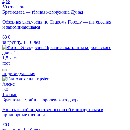
4,68
59 отзывов
Братислава — тёмная жемчужина Дуная
Обзорная экскурсия по Старому Городу — интересная
и запоминающаяся
63 €
за группу, 1–10 чел.
1,5 часа
foot
индивидуальная
Алекс
5,0
1 отзыв
Братислава: тайны королевского двора
Узнать о любви царственных особ и погрузиться в
придворные интриги
70 €
за группу, 1–10 чел.