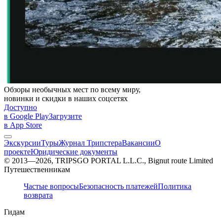
Обзоры необычных мест по всему миру,
новинки и скидки в наших соцсетях
Доступно
в Google Play
Загрузите
в App Store
Экскурсии
Туры
Журнал Трипстера
Вакансии
О
проекте
Юридические документы
© 2013—2026, TRIPSGO PORTAL L.L.C., Bignut route Limited
Путешественникам
Частые вопросы
Безопасность платежей
Политика
возврата
Гидам