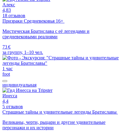
Алекс
4,83
18 отзывов
Призраки Средневековья 16+
Мистическая Братислава с её легендами и
средневековыми реалиями
73 €
за группу, 1–10 чел.
1 час
foot
индивидуальная
Инесса
4,4
5 отзывов
Страшные тайны и удивительные легенды Братиславы
Великаны, черти, рыцари и другие удивительные
персонажи и их истории