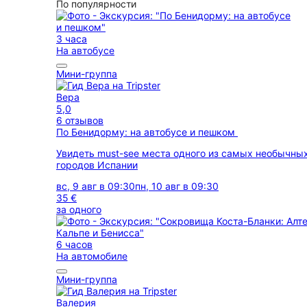
По популярности
3 часа
На автобусе
Мини-группа
Вера
5,0
6 отзывов
По Бенидорму: на автобусе и пешком
Увидеть must-see места одного из самых необычны
городов Испании
вс, 9 авг в 09:30
пн, 10 авг в 09:30
35 €
за одного
6 часов
На автомобиле
Мини-группа
Валерия