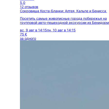
5,0
12 отзывов
Сокровища Коста-Бланки: Алтея, Кальпе и Бенисса
Посетить самые живописные города побережья на
групповой авто-пешеходной экскурсии из Бенидор
вс, 9 авг в 14:15
пн, 10 авг в 14:15
75 €
за одного