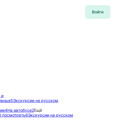
Войти
 и
евные
5
Экскурсии на русском
ие
4
На автобусе
2
Ещё
ё посмотреть
6
Экскурсии на русском