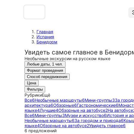
Главная
Испания
Бенидорм
Увидеть самое главное в Бенидор
Необычные экскурсии на русском языке
Любые даты, 1 чел.
Формат проведения
Способ передвижения
Цена
Фильтры
Рубрики
Ещё
Все
6
Необычные маршруты
6
Мини-группы
3
За город
архитектура
6
Обзорные
6
Гастрономические
6
Монаст
языке
4
Лучшие
4
Обзорные на автобусе
2
На автобусе
Все
6
Мини-группы
3
Музеи и искусство
6
История и а
Необычные маршруты
6
За городом и природа
6
Крыш
языке
4
Обзорные на автобусе
2
Увидеть главное
6
6 предложений