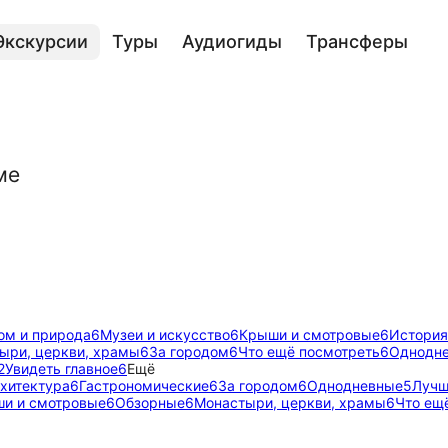
Экскурсии
Туры
Аудиогиды
Трансферы
ме
ом и природа
6
Музеи и искусство
6
Крыши и смотровые
6
История
ыри, церкви, храмы
6
За городом
6
Что ещё посмотреть
6
Однодн
2
Увидеть главное
6
Ещё
рхитектура
6
Гастрономические
6
За городом
6
Однодневные
5
Лучш
и и смотровые
6
Обзорные
6
Монастыри, церкви, храмы
6
Что ещ