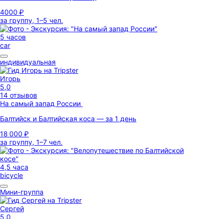
4000 ₽
за группу, 1–5 чел.
5 часов
car
индивидуальная
Игорь
5,0
14 отзывов
На самый запад России
Балтийск и Балтийская коса — за 1 день
18 000 ₽
за группу, 1–7 чел.
4,5 часа
bicycle
Мини-группа
Сергей
5,0