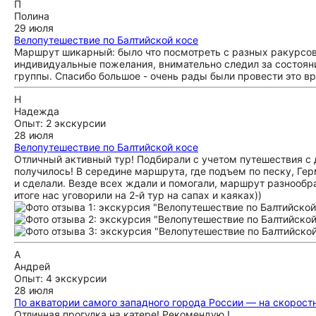
П
Полина
29 июля
Велопутешествие по Балтийской косе
Маршрут шикарный: было что посмотреть с разных ракурсов
индивидуальные пожелания, внимательно следил за состоя
группы. Спасибо большое - очень рады были провести это в
Н
Надежда
Опыт: 2 экскурсии
28 июля
Велопутешествие по Балтийской косе
Отличный активный тур! Подбирали с учетом путешествия с де
получилось! В середине маршрута, где подъем по песку, Гер
и сделали. Везде всех ждали и помогали, маршрут разнообра
итоге нас уговорили на 2-й тур на сапах и каяках))
А
Андрей
Опыт: 4 экскурсии
28 июля
По акватории самого западного города России — на скорост
Отличная прогулка на катере! Рекомендую !