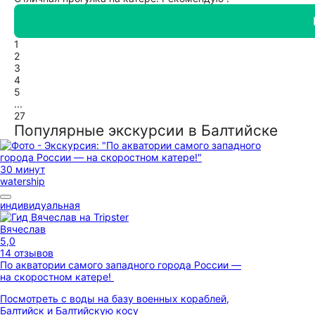
1
2
3
4
5
...
27
Популярные экскурсии в Балтийске
30 минут
watership
индивидуальная
Вячеслав
5,0
14 отзывов
По акватории самого западного города России —
на скоростном катере!
Посмотреть с воды на базу военных кораблей,
Балтийск и Балтийскую косу