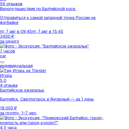
59 отзывов
Велопутешествие по Балтийской косе
Отправиться к самой западной точке России на
фэтбайке
пт, 7 авг в 09:45
пт, 7 авг в 15:45
3400 ₽
за одного
7 часов
car
индивидуальная
Игорь
5,0
4 отзыва
Балтийское ожерелье
Балтийск, Светлогорск и Янтарный — за 1 день
18 000 ₽
за группу, 1–7 чел.
4,5 часа