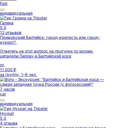
foot
индивидуальная
Галина
5,0
12 отзывов
Приморский Балтийск: город-крепость или город-
курорт?
Ответить на этот вопрос на прогулке по молам,
цитадели Пиллау и Балтийской косе
от
11 000 ₽
за группу, 1–6 чел.
7 часов
car
индивидуальная
Нусрат
5,0
4 отзыва
Балтийск и Балтийская коса — самая западная точка