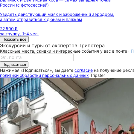
России (с фотосессией)
Увидеть действующий маяк и заброшенный аэродром,
а затем отправиться к дюнам и пляжам
22 500 ₽
за группу, 1–4 чел.
Показать все
Экскурсии и туры от экспертов Трипстера
Классные места, скидки и интересные события у вас в почте ·
П
Подписаться
Нажимая «Подписаться», вы даете
согласие
на получение рекла
политики обработки персональных данных
Tripster