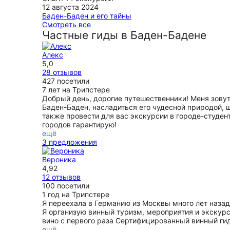
подстроен под наши просьбы и интересы. Увидели 
12 августа 2024
ещё
совсем по другому, заглянули в уголки до которых 
Баден-Баден и его тайны
не добрались бы. Рекомендуем.
Экскурсия шикарная! Алекс чудесный гид и рассказ
Смотреть все
пару часов мы прекрасно прогулялись по городу, у
Частные гиды в Баден-Бадене
ещё
все основные достопримечательности, а информац
очень разообразной и интересной. Много неожидан
Алекс
интересных фактов, и при этом все выстраивается 
5,0
логичную и красивую историю. Очень рекомендую
28 отзывов
ещё
427 посетили
7 лет на Трипстере
Добрый день, дорогие путешественники! Меня зовут
Баден-Баден, насладиться его чудесной природой, 
также провести для вас экскурсии в городе-студен
городов гарантирую!
ещё
3 предложения
Вероника
4,92
12 отзывов
100 посетили
1 год на Трипстере
Я переехала в Германию из Москвы много лет назад
Я организую винный туризм, мероприятия и экскур
вино с первого раза Сертифицированный винный гид
ещё