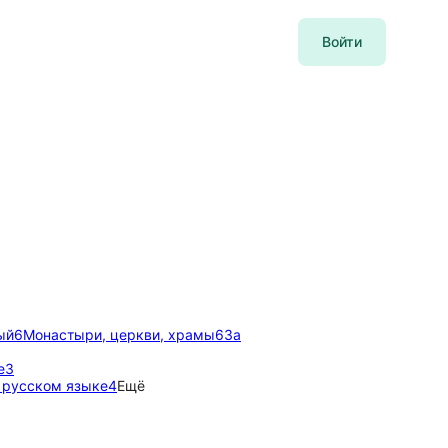
Войти
ый
6
Монастыри, церкви, храмы
6
За
е
3
 русском языке
4
Ещё