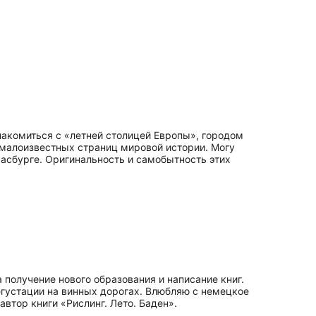
накомиться с «летней столицей Европы», городом
 малоизвестных страниц мировой истории. Могу
расбурге. Оригинальность и самобытность этих
получение нового образования и написание книг.
егустации на винных дорогах. Влюбляю с немецкое
втор книги «Рислинг. Лето. Баден».