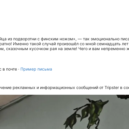
бийца из подворотни с финским ножом», — так эмоционально пи
атно! Именно такой случай произошёл со мной семнадцать лет н
, сказочным кусочком рая на земле! Чего и вам непременно же
 в почте ·
Пример письма
чение рекламных и информационных сообщений от Tripster в со