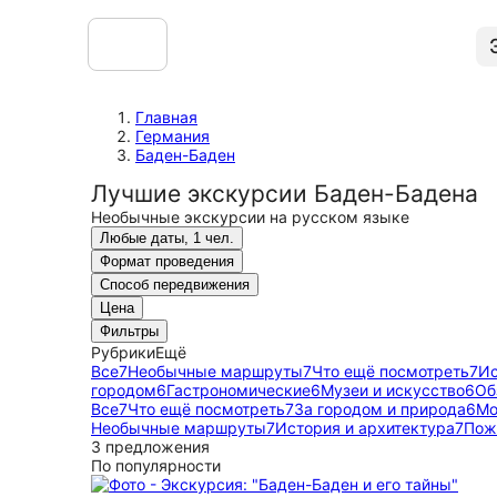
Главная
Германия
Баден-Баден
Лучшие экскурсии Баден-Бадена
Необычные экскурсии на русском языке
Любые даты, 1 чел.
Формат проведения
Способ передвижения
Цена
Фильтры
Рубрики
Ещё
Все
7
Необычные маршруты
7
Что ещё посмотреть
7
Ис
городом
6
Гастрономические
6
Музеи и искусство
6
Об
Все
7
Что ещё посмотреть
7
За городом и природа
6
Мо
Необычные маршруты
7
История и архитектура
7
Пож
3 предложения
По популярности