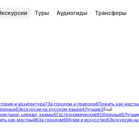
Экскурсии
Туры
Аудиогиды
Трансферы
тория и архитектура
7
За городом и природа
6
Пожить как местн
зорные
6
Экскурсии на русском языке
4
Лучшие
3
Ещё
настыри, церкви, храмы
6
Гастрономические
6
Обзорные
6
Лучши
ить как местный
6
За городом
6
Музеи и искусство
6
Экскурсии на