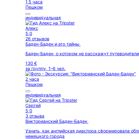
1,5 часа
Пешком
индивидуальная
Алекс
5,0
26 отзывов
Баден-Баден и его тайны
Баден-Баден, о котором не расскажут путеводители
130 €
за группу, 1–6 чел.
2 часа
Пешком
индивидуальная
Сергей
5,0
3 отзыва
Викторианский Баден-Баден
Узнать, как английская диаспора сформировала обл
немецкого города