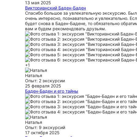
13 мая 2025
ещё
Викторианский Баден-Баден
Спасибо большое за увлекательную экскурсию. Был
очень интересно, познавательно и увлекательно. Ес
будет снова в Баден-Бадене, то обязательно обрати
вам и будем рекомендовать друзьям.
+1
Наталья
Опыт: 2 экскурсии
25 февраля 2025
Баден-Баден и его тайны
Гуляли по городу с Александром 22 февраля 2025.
Прогулка получилась очень интересной, насыщенной
при этом, непринужденной. Александр отлично знае
город, рассказывает с удовольствием и разбавляет
рассказ шутками и смешными рассказами. Очень
приятный, знающий и любящий свое дело человек. 
Наталья
этом, нам еще очень повезло с погодой. В общем, г
Опыт: 9 экскурсий
нас очаровал и оставил неизгладимые впечатления.
17 октября 2025