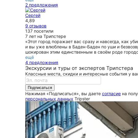
2 предложения
Сергей
4,89
9 отзывов
137 посетили
7 лет на Трипстере
«Этот город поражает вас сразу и навсегда, как у
и вы уже влюблены в Баден-Баден по уши и безвозвр
шокирован этим единственным в своём роде городом
ещё
4 предложения
Экскурсии и туры от экспертов Трипстера
Классные места, скидки и интересные события у вас
Подписаться
Нажимая «Подписаться», вы даете
согласие
на полу
персональных данных
Tripster