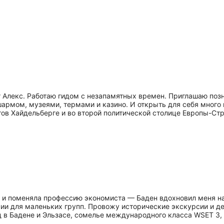
городок
бы сами
чик, за
видели
ия была
ных и
в
 Алекс. Работаю гидом с незапамятных времен. Приглашаю поз
шармом, музеями, термами и казино. И открыть для себя много
тов Хайдельберге и во второй политической столице Европы-Ст
 и поменяла профессию экономиста — Баден вдохновил меня на 
сии для маленьких групп. Провожу исторические экскурсии и д
 в Бадене и Эльзасе, сомелье международного класса WSET 3, а