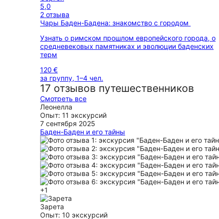
5,0
2 отзыва
Чары Баден-Бадена: знакомство с городом
Узнать о римском прошлом европейского города, о
средневековых памятниках и эволюции баденских
терм
120 €
за группу, 1–4 чел.
17 отзывов путешественников
Смотреть все
Леонелла
Опыт: 11 экскурсий
7 сентября 2025
Баден-Баден и его тайны
Большое спасибо Алексу за чудесную экскурсию по
Бадену. Замечательный маршрут, 1,5 часа прошли
незаметно. Алекс очень эрудированный и знающий 
человек, узнали много «тайн». Хотим еще вернуться 
чтобы подняться на гору на фуникулере и еще погуля
Узнали много исторических фактов о русской истор
этом прекрасном немецком городе.Алекс нам такж
+1
порекомендовал отличный ресторан для обеда Rizzi
Самостоятельно сходили на виллу Тургенева после
Зарета
экскурсии. Спасибо !
Опыт: 10 экскурсий