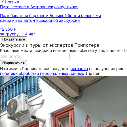
191 отзыв
Путешествие в Астраханскую пустыню
Полюбоваться барханом Большой брат и солеными
озерами на авто-пешеходной экскурсии
12 350 ₽
за группу, 1–4 чел.
Показать все
Экскурсии и туры от экспертов Трипстера
Классные места, скидки и интересные события у вас в почте ·
П
Подписаться
Нажимая «Подписаться», вы даете
согласие
на получение рекла
политики обработки персональных данных
Tripster