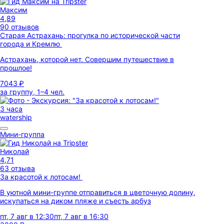
Максим
4,89
90 отзывов
Старая Астрахань: прогулка по исторической части
города и Кремлю
Астрахань, которой нет. Совершим путешествие в
прошлое!
7043 ₽
за группу, 1–4 чел.
3 часа
watership
Мини-группа
Николай
4,71
63 отзыва
За красотой к лотосам!
В уютной мини-группе отправиться в цветочную долину,
искупаться на диком пляже и съесть арбуз
пт, 7 авг в 12:30
пт, 7 авг в 16:30