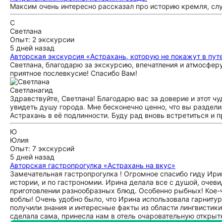
Максим очень интересно рассказал про историю кремля, сл
С
Светлана
Опыт: 2 экскурсии
5 дней назад
Авторская экскурсия «Астрахань, которую не покажут в пут
Светлана, благодарю за экскурсию, впечатления и атмосфер
приятное послевкусие! Спасибо Вам!
Светлана
гид
Здравствуйте, Светлана! Благодарю вас за доверие и этот ч
увидеть душу города. Мне бесконечно ценно, что вы раздел
Астрахань в её подлинности. Буду рад вновь встретиться и 
Ю
Юлия
Опыт: 7 экскурсий
5 дней назад
Авторская гастропрогулка «Астрахань на вкус»
Замечательная гастропрогулка ! Огромное спасибо гиду Ирин
истории, и по гастрономии. Ирина делала все с душой, очевид
приготовлении разнообразных блюд. Особенно рыбных! Кое-чт
воблы! Очень удобно было, что Ирина использовала гарнитур
получили знания и интересные факты из области лингвистики
сделала сама, принесла нам в отель очаровательную открыт