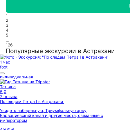
1
2
3
4
5
...
126
Популярные экскурсии в Астрахани
1 час
foot
индивидуальная
Татьяна
5,0
2 отзыва
По следам Петра I в Астрахани
Увидеть набережную, Триумфальную арку,
Варвациевский канал и другие места, связанные с
императором
4500 ₽