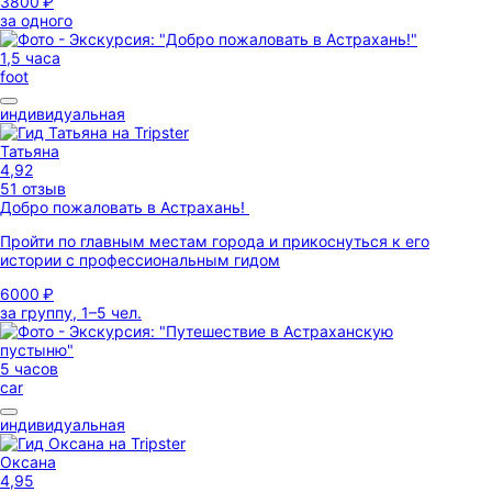
3800 ₽
за одного
1,5 часа
foot
индивидуальная
Татьяна
4,92
51 отзыв
Добро пожаловать в Астрахань!
Пройти по главным местам города и прикоснуться к его
истории с профессиональным гидом
6000 ₽
за группу, 1–5 чел.
5 часов
car
индивидуальная
Оксана
4,95