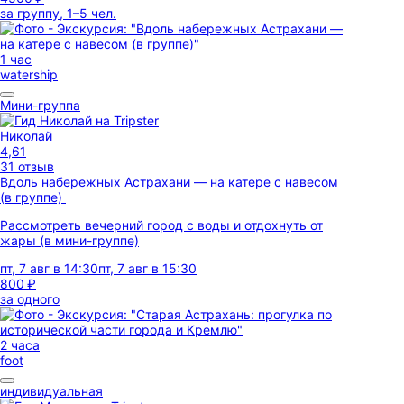
за группу, 1–5 чел.
1 час
watership
Мини-группа
Николай
4,61
31 отзыв
Вдоль набережных Астрахани — на катере с навесом
(в группе)
Рассмотреть вечерний город с воды и отдохнуть от
жары (в мини-группе)
пт, 7 авг в 14:30
пт, 7 авг в 15:30
800 ₽
за одного
2 часа
foot
индивидуальная