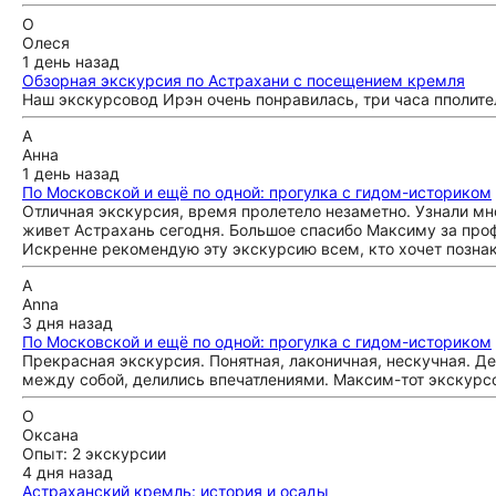
О
Олеся
1 день назад
Обзорная экскурсия по Астрахани с посещением кремля
Наш экскурсовод Ирэн очень понравилась, три часа пполите
А
Анна
1 день назад
По Московской и ещё по одной: прогулка с гидом-историком
Отличная экскурсия, время пролетело незаметно. Узнали мн
живет Астрахань сегодня. Большое спасибо Максиму за про
Искренне рекомендую эту экскурсию всем, кто хочет познак
A
Anna
3 дня назад
По Московской и ещё по одной: прогулка с гидом-историком
Прекрасная экскурсия. Понятная, лаконичная, нескучная. Д
между собой, делились впечатлениями. Максим-тот экскурсо
О
Оксана
Опыт: 2 экскурсии
4 дня назад
Астраханский кремль: история и осады