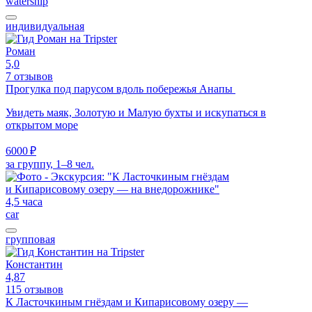
watership
индивидуальная
Роман
5,0
7 отзывов
Прогулка под парусом вдоль побережья Анапы
Увидеть маяк, Золотую и Малую бухты и искупаться в
открытом море
6000 ₽
за группу, 1–8 чел.
4,5 часа
car
групповая
Константин
4,87
115 отзывов
К Ласточкиным гнёздам и Кипарисовому озеру —