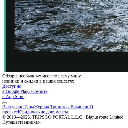
Обзоры необычных мест по всему миру,
новинки и скидки в наших соцсетях
Доступно
в Google Play
Загрузите
в App Store
Экскурсии
Туры
Журнал Трипстера
Вакансии
О
проекте
Юридические документы
© 2013—2026, TRIPSGO PORTAL L.L.C., Bignut route Limited
Путешественникам