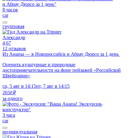
8 часов
car
групповая
Александр
4,67
12 отзывов
Из Анапы — в Новороссийск и Абрау Дюрсо за 1 день
Оценить культурные и природные
достопримечательности на фоне пейзажей «Российской
Швейцарии»
ср, 5 авг в 14:15
пт, 7 авг в 14:15
2650 ₽
за одного
3 часа
car
индивидуальная