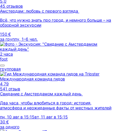
5,0
45 отзывов
Амстердам: любовь с первого взгляда
Всё, что нужно знать про город, и немного больше – на
обзорной экскурсии
150 €
за группу, 1–6 чел.
2 часа
foot
групповая
Международная команда гидов
4,79
541 отзыв
Свидание с Амстердамом каждый день
Два часа, чтобы влюбиться в город: история,
атмосфера и неожиданные факты от местных жителей
пн, 10 авг в 15:15
вт, 11 авг в 15:15
30 €
за одного