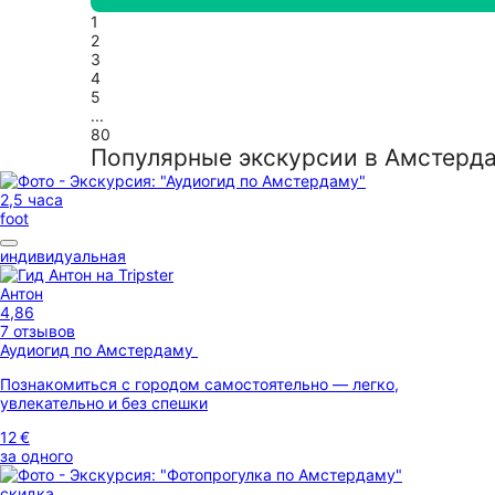
1
2
3
4
5
...
80
Популярные экскурсии в Амстерд
2,5 часа
foot
индивидуальная
Антон
4,86
7 отзывов
Аудиогид по Амстердаму
Познакомиться с городом самостоятельно — легко,
увлекательно и без спешки
12 €
за одного
скидка