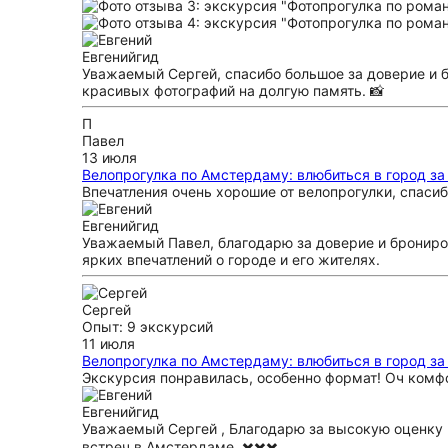
Евгений
гид
Уважаемый Сергей, спасибо большое за доверие и 
красивых фотографий на долгую память. 📸
П
Павел
13 июля
Велопрогулка по Амстердаму: влюбиться в город за
Впечатления очень хорошие от велопрогулки, спасиб
Евгений
гид
Уважаемый Павел, благодарю за доверие и брониро
ярких впечатлений о городе и его жителях.
Сергей
Опыт: 9 экскурсий
11 июля
Велопрогулка по Амстердаму: влюбиться в город за
Экскурсия понравилась, особенно формат! Оч комфо
Евгений
гид
Уважаемый Сергей , Благодарю за высокую оценку 
встреч в Амстердаме. ✖️✖️✖️