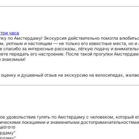
 три часа
лку по Амстердаму! Экскурсия действительно помогла влюбиться
 уютным и настоящим — не только его известные места, но и а
е спасибо за интересные рассказы, лёгкую подачу и внимательн
ете передать его настроение. После такой прогулки Амстердам 
и знакомым!
оценку и душевный отзыв на экскурсию на велосипедах, желаю
ое удовольствие гулять по Амстердаму с человеком, который ег
тическими локациями и знаменитыми достопримечательностями.
й🫶🫶🫶