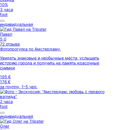
10%
3 часа
foot
индивидуальная
Павел
5,0
72 отзыва
Фотопрогулка по Амстердаму
Увидеть знаковые и необычные места, услышать
историю города и получить на память красочные
снимки
195 €
176 €
за группу, 1–5 чел.
2 часа
foot
индивидуальная
Олег