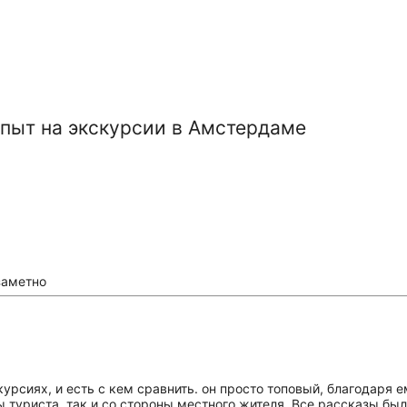
пыт на экскурсии в Амстердаме
заметно
курсиях, и есть с кем сравнить. он просто топовый, благодаря е
 туриста, так и со стороны местного жителя. Все рассказы бы