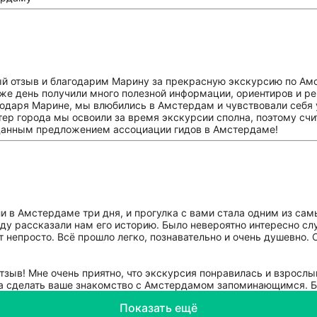
й отзыв и благодарим Марину за прекрасную экскурсию по Амс
й же день получили много полезной информации, ориентиров и р
годаря Марине, мы влюбились в Амстердам и чувствовали себя 
ер города мы освоили за время экскурсии сполна, поэтому счит
 данным предложением ассоциации гидов в Амстердаме!
и в Амстердаме три дня, и прогулка с вами стала одним из сам
оду рассказали нам его историю. Было невероятно интересно сл
 непросто. Всё прошло легко, познавательно и очень душевно. 
тзыв! Мне очень приятно, что экскурсия понравилась и взрослы
гла сделать ваше знакомство с Амстердамом запоминающимся. Б
Показать ещё