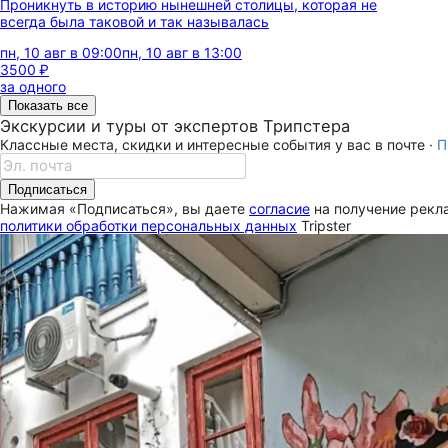
Проникнуть в историю нынешней столицы, которая не
всегда была таковой и так называлась
пн, 10 авг в 09:00
пн, 10 авг в 13:00
3500 ₽
за одного
Показать все
Экскурсии и туры от экспертов Трипстера
Классные места, скидки и интересные события у вас в почте ·
П
Подписаться
Нажимая «Подписаться», вы даете
согласие
на получение рекла
политики обработки персональных данных
Tripster