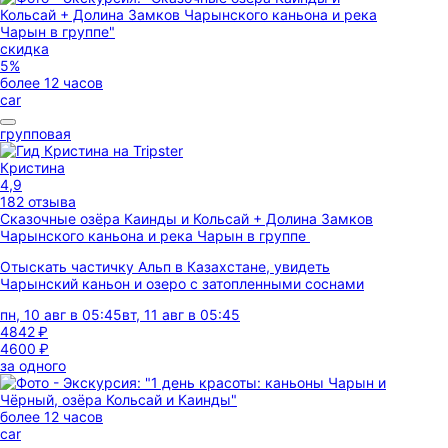
скидка
5%
более 12 часов
car
групповая
Кристина
4,9
182 отзыва
Сказочные озёра Каинды и Кольсай + Долина Замков
Чарынского каньона и река Чарын в группе
Отыскать частичку Альп в Казахстане, увидеть
Чарынский каньон и озеро с затопленными соснами
пн, 10 авг в 05:45
вт, 11 авг в 05:45
4842 ₽
4600 ₽
за одного
более 12 часов
car