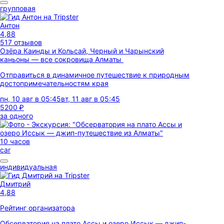
групповая
Антон
4,88
517 отзывов
Озёра Каинды и Кольсай, Черный и Чарынский
каньоны — все сокровища Алматы
Отправиться в динамичное путешествие к природным
достопримечательностям края
пн, 10 авг в 05:45
вт, 11 авг в 05:45
5200 ₽
за одного
10 часов
car
индивидуальная
Дмитрий
4,88
Рейтинг организатора
Обсерватория на плато Ассы и озеро Иссык — джип-