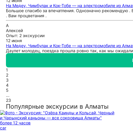
12 июня
На Медеу, Чимбулак и Кок-Тобе — на электромобиле из Алм
Большое спасибо за впечатления. Однозначно рекомендую .
. Вам процветания .
А
Алексей
Опыт: 2 экскурсии
12 июня
На Медеу, Чимбулак и Кок-Тобе — на электромобиле из Алм
Даулет молодец, поездка прошла ровно так, как мы ожидали
1
2
3
4
5
...
23
Популярные экскурсии в Алматы
более 12 часов
car