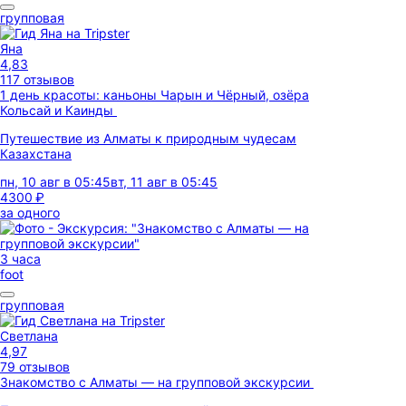
групповая
Яна
4,83
117 отзывов
1 день красоты: каньоны Чарын и Чёрный, озёра
Кольсай и Каинды
Путешествие из Алматы к природным чудесам
Казахстана
пн, 10 авг в 05:45
вт, 11 авг в 05:45
4300 ₽
за одного
3 часа
foot
групповая
Светлана
4,97
79 отзывов
Знакомство с Алматы — на групповой экскурсии