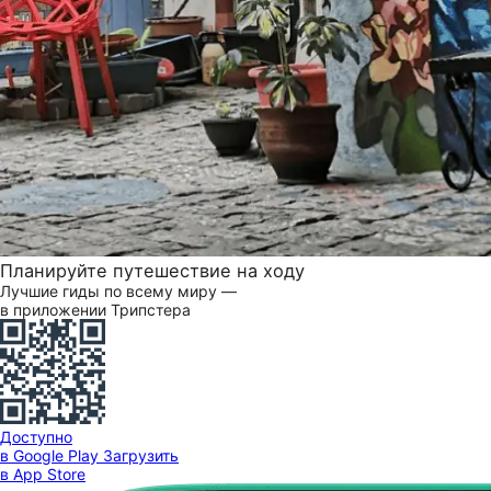
Планируйте путешествие на ходу
Лучшие гиды по всему миру —
в приложении Трипстера
Доступно
в Google Play
Загрузить
в App Store