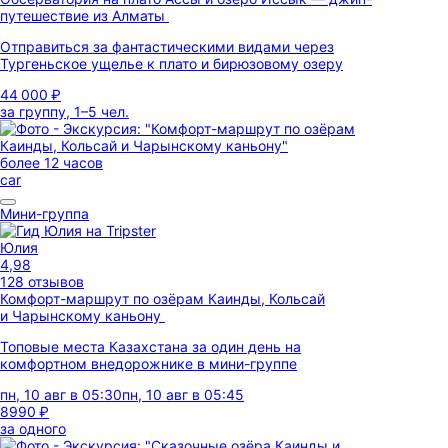
путешествие из Алматы
Отправиться за фантастическими видами через
Тургеньское ущелье к плато и бирюзовому озеру
44 000 ₽
за группу, 1–5 чел.
более 12 часов
car
Мини-группа
Юлия
4,98
128 отзывов
Комфорт-маршрут по озёрам Каинды, Кольсай
и Чарынскому каньону
Топовые места Казахстана за один день на
комфортном внедорожнике в мини-группе
пн, 10 авг в 05:30
пн, 10 авг в 05:45
8990 ₽
за одного