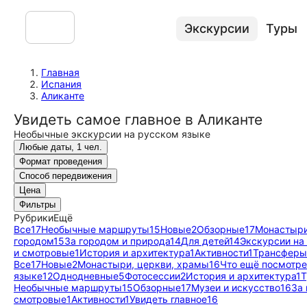
Экскурсии
Туры
Главная
Испания
Аликанте
Увидеть самое главное в Аликанте
Необычные экскурсии на русском языке
Любые даты, 1 чел.
Формат проведения
Способ передвижения
Цена
Фильтры
Рубрики
Ещё
Все
17
Необычные маршруты
15
Новые
2
Обзорные
17
Монастыри
городом
15
За городом и природа
14
Для детей
14
Экскурсии на
и смотровые
1
История и архитектура
1
Активности
1
Трансферы
Все
17
Новые
2
Монастыри, церкви, храмы
16
Что ещё посмотре
языке
12
Однодневные
5
Фотосессии
2
История и архитектура
1
Т
Необычные маршруты
15
Обзорные
17
Музеи и искусство
16
За
смотровые
1
Активности
1
Увидеть главное
16