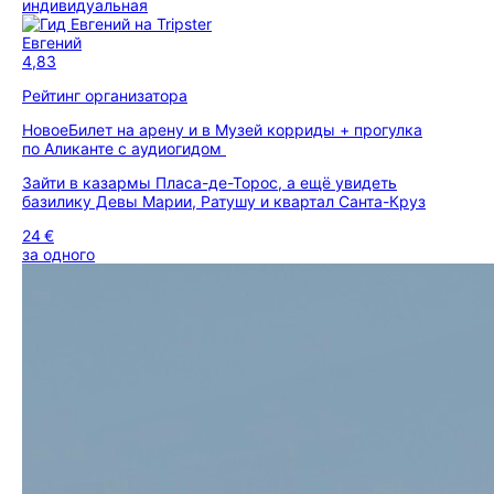
индивидуальная
Евгений
4,83
Рейтинг организатора
Новое
Билет на арену и в Музей корриды + прогулка
по Аликанте с аудиогидом
Зайти в казармы Пласа-де-Торос, а ещё увидеть
базилику Девы Марии, Ратушу и квартал Санта-Круз
24 €
за одного