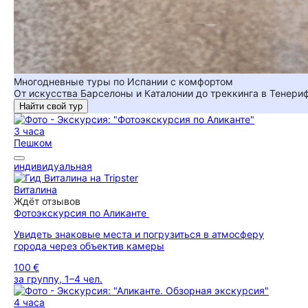
Многодневные туры по Испании с комфортом
От искусства Барселоны и Каталонии до треккинга в Тенер
Найти свой тур
3 часа
Пешком
индивидуальная
Виталина
Ждёт отзывов
Фотоэкскурсия по Аликанте
Увидеть знаковые места и погрузиться в атмосферу
города через объектив камеры
100 €
за группу, 1–4 чел.
4 часа