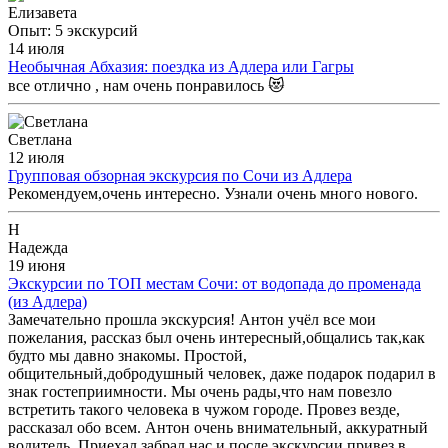
Елизавета
Опыт: 5 экскурсий
14 июля
Необычная Абхазия: поездка из Адлера или Гагры
все отлично , нам очень понравилось 😻
Светлана
12 июля
Групповая обзорная экскурсия по Сочи из Адлера
Рекомендуем,очень интересно. Узнали очень много нового.
Н
Надежда
19 июня
Экскурсии по ТОП местам Сочи: от водопада до променада
(из Адлера)
Замечательно прошла экскурсия! Антон учёл все мои
пожелания, рассказ был очень интересный,общались так,как
будто мы давно знакомы. Простой,
общительный,добродушный человек, даже подарок подарил в
знак гостеприимности. Мы очень рады,что нам повезло
встретить такого человека в чужом городе. Провез везде,
рассказал обо всем. Антон очень внимательный, аккуратный
водитель. Приехал,забрал нас и после экскурсии привез в