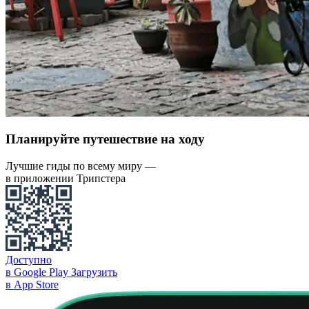
Планируйте путешествие на ходу
Лучшие гиды по всему миру —
в приложении Трипстера
Доступно
в Google Play
Загрузить
в App Store