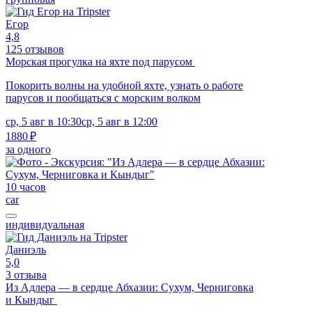
Егор
4,8
125 отзывов
Морская прогулка на яхте под парусом
Покорить волны на удобной яхте, узнать о работе
парусов и пообщаться с морским волком
ср, 5 авг в 10:30
ср, 5 авг в 12:00
1880 ₽
за одного
10 часов
car
индивидуальная
Даниэль
5,0
3 отзыва
Из Адлера — в сердце Абхазии: Сухум, Черниговка
и Кындыг