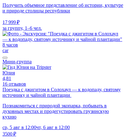
Получить объемное представление об истории, культуре
и природе столицы республики
17 999 ₽
за группу, 1–6 чел.
8 часов
car
Мини-группа
Юлия
4,81
16 отзывов
Поездка с джигитом в Солохаул — к водопаду, святому
источнику и чайной плантации
Познакомиться с природой экопарка, побывать в
духовных местах и продегустировать грузинскую
кухню
ср, 5 авг в 12:00
чт, 6 авг в 12:00
3500 ₽