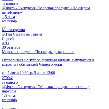
за одного
1,5 часа
watership
Мини-группа
Сергей
4,83
30 отзывов
Морская прогулка «По следам дельфинов»
Отправиться на яхте за лучшими видами, накупаться и
встретить обитателей Чёрного моря
ср, 5 авг в 10:30
ср, 5 авг в 12:00
2700 ₽
за одного
1,5 часа
watership
групповая