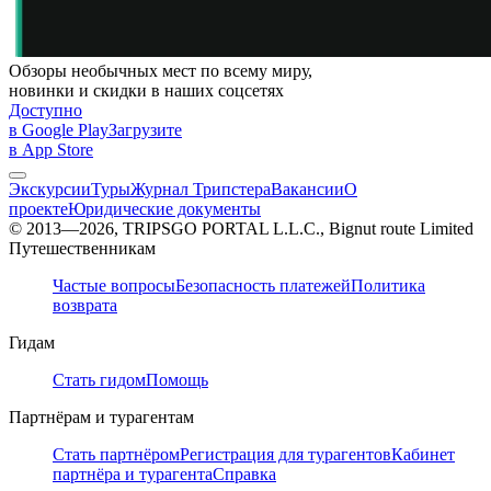
Обзоры необычных мест по всему миру,
новинки и скидки в наших соцсетях
Доступно
в Google Play
Загрузите
в App Store
Экскурсии
Туры
Журнал Трипстера
Вакансии
О
проекте
Юридические документы
© 2013—2026, TRIPSGO PORTAL L.L.C., Bignut route Limited
Путешественникам
Частые вопросы
Безопасность платежей
Политика
возврата
Гидам
Стать гидом
Помощь
Партнёрам и турагентам
Стать партнёром
Регистрация для турагентов
Кабинет
партнёра и турагента
Справка