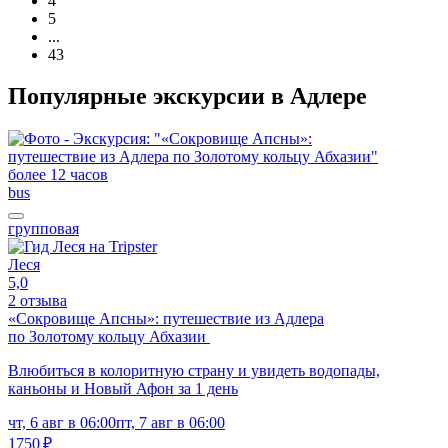
4
5
...
43
Популярные экскурсии в Адлере
более 12 часов
bus
групповая
Леся
5,0
2 отзыва
«Сокровище Апсны»: путешествие из Адлера
по Золотому кольцу Абхазии
Влюбиться в колоритную страну и увидеть водопады,
каньоны и Новый Афон за 1 день
чт, 6 авг в 06:00
пт, 7 авг в 06:00
1750 ₽