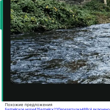
Похожие предложения
Балтийское море
47
Балтийск
23
Перезагрузка
48
Всё включено