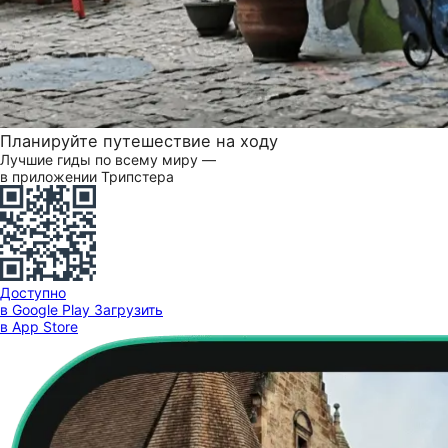
Планируйте путешествие на ходу
Лучшие гиды по всему миру —
в приложении Трипстера
Доступно
в Google Play
Загрузить
в App Store