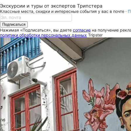
Экскурсии и туры от экспертов Трипстера
Классные места, скидки и интересные события у вас в почте ·
П
Подписаться
Нажимая «Подписаться», вы даете
согласие
на получение рекла
политики обработки персональных данных
Tripster