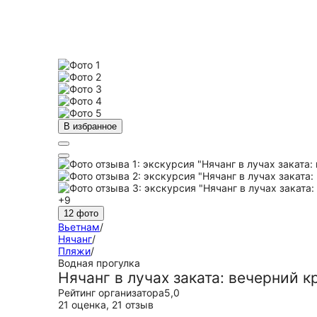
В избранное
+9
12 фото
Вьетнам
/
Нячанг
/
Пляжи
/
Водная прогулка
Нячанг в лучах заката: вечерний к
Рейтинг организатора
5,0
21 оценка
,
21 отзыв