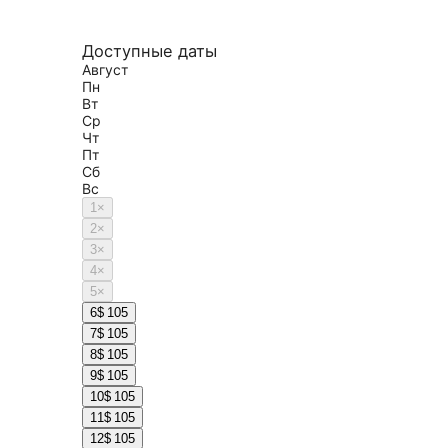
Доступные даты
Август
Пн
Вт
Ср
Чт
Пт
Сб
Вс
1
×
2
×
3
×
4
×
5
×
6
$ 105
7
$ 105
8
$ 105
9
$ 105
10
$ 105
11
$ 105
12
$ 105