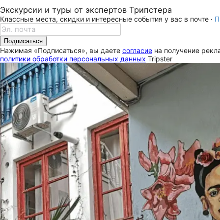
Экскурсии и туры от экспертов Трипстера
Классные места, скидки и интересные события у вас в почте ·
П
Подписаться
Нажимая «Подписаться», вы даете
согласие
на получение рекла
политики обработки персональных данных
Tripster