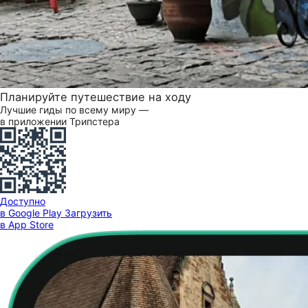
Планируйте путешествие на ходу
Лучшие гиды по всему миру —
в приложении Трипстера
Доступно
в Google Play
Загрузить
в App Store