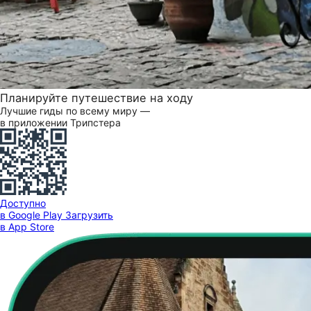
Планируйте путешествие на ходу
Лучшие гиды по всему миру —
в приложении Трипстера
Доступно
в Google Play
Загрузить
в App Store