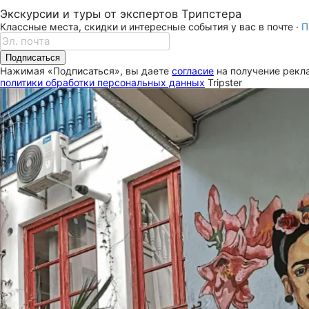
Экскурсии и туры от экспертов Трипстера
Классные места, скидки и интересные события у вас в почте ·
П
Подписаться
Нажимая «Подписаться», вы даете
согласие
на получение рекла
политики обработки персональных данных
Tripster