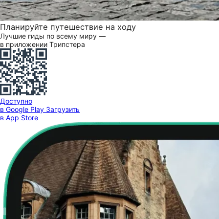
Планируйте путешествие на ходу
Лучшие гиды по всему миру —
в приложении Трипстера
Доступно
в Google Play
Загрузить
в App Store