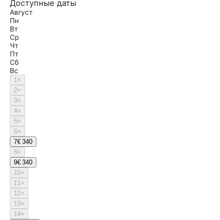
Доступные даты
Август
Пн
Вт
Ср
Чт
Пт
Сб
Вс
1
×
2
×
3
×
4
×
5
×
6
×
7
€ 340
8
×
9
€ 340
10
×
11
×
12
×
13
×
14
×