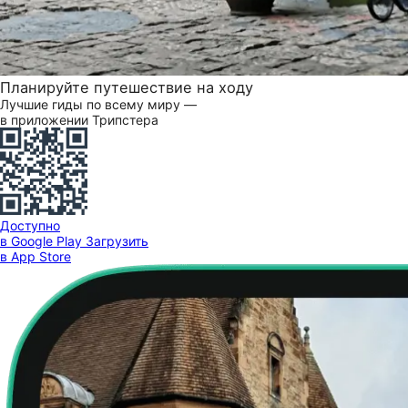
Планируйте путешествие на ходу
Лучшие гиды по всему миру —
в приложении Трипстера
Доступно
в Google Play
Загрузить
в App Store