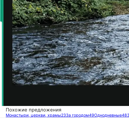
Похожие предложения
Монастыри, церкви, храмы
23
За городом
49
Однодневные
48