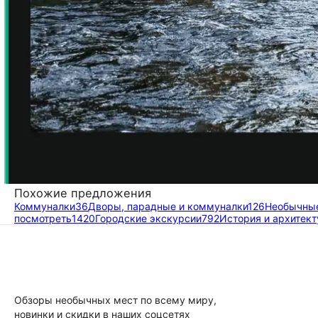
Похожие предложения
Коммуналки
36
Дворы, парадные и коммуналки
126
Необычны
посмотреть
1420
Городские экскурсии
792
История и архитект
Обзоры необычных мест по всему миру,
новинки и скидки в наших соцсетях