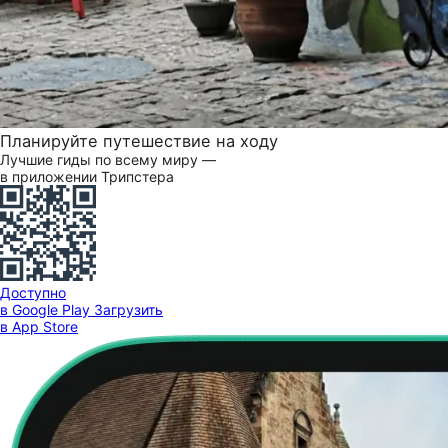
Планируйте путешествие на ходу
Лучшие гиды по всему миру —
в приложении Трипстера
Доступно
в Google Play
Загрузить
в App Store