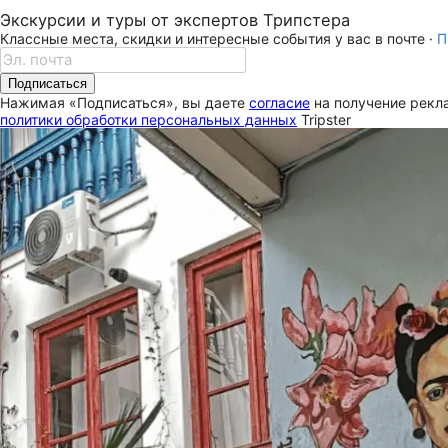
Экскурсии и туры от экспертов Трипстера
Классные места, скидки и интересные события у вас в почте ·
П
Подписаться
Нажимая «Подписаться», вы даете
согласие
на получение рекла
политики обработки персональных данных
Tripster