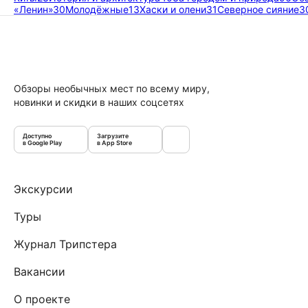
«Ленин»
30
Молодёжные
13
Хаски и олени
31
Северное сияние
3
Обзоры необычных мест по всему миру,
новинки и скидки в наших соцсетях
Доступно
Загрузите
в Google Play
в App Store
Экскурсии
Туры
Журнал Трипстера
Вакансии
О проекте