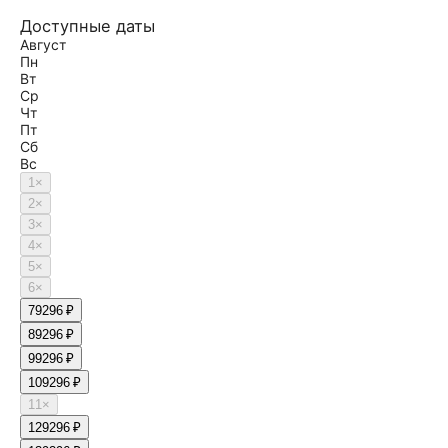
Доступные даты
Август
Пн
Вт
Ср
Чт
Пт
Сб
Вс
1
×
2
×
3
×
4
×
5
×
6
×
7
9296 ₽
8
9296 ₽
9
9296 ₽
10
9296 ₽
11
×
12
9296 ₽