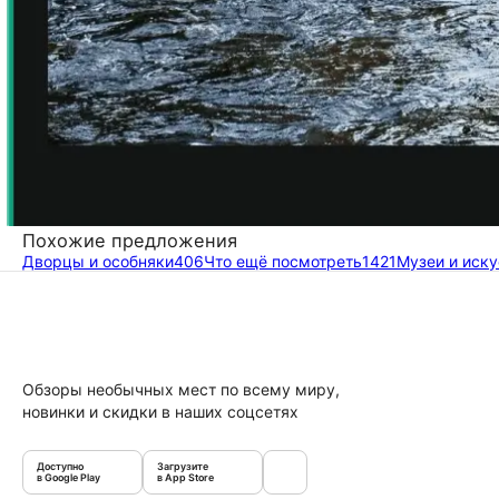
Похожие предложения
Дворцы и особняки
406
Что ещё посмотреть
1421
Музеи и иску
Обзоры необычных мест по всему миру,
новинки и скидки в наших соцсетях
Доступно
Загрузите
в Google Play
в App Store