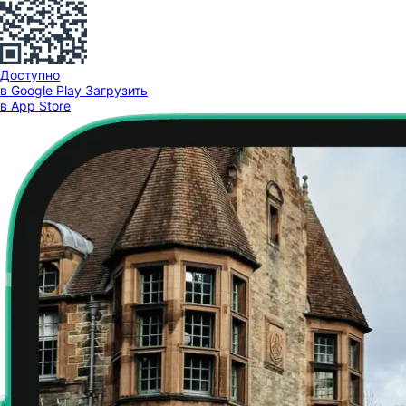
Доступно
в Google Play
Загрузить
в App Store