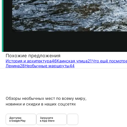
Похожие предложения
История и архитектура
46
Каинская улица
21
Что ещё посмотр
Ленина
28
Необычные маршруты
44
Обзоры необычных мест по всему миру,
новинки и скидки в наших соцсетях
Доступно
Загрузите
в Google Play
в App Store