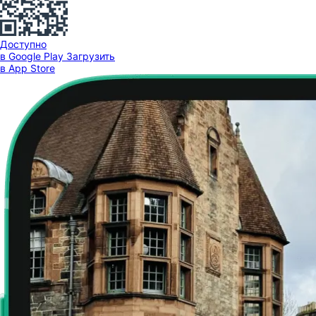
Доступно
в Google Play
Загрузить
в App Store