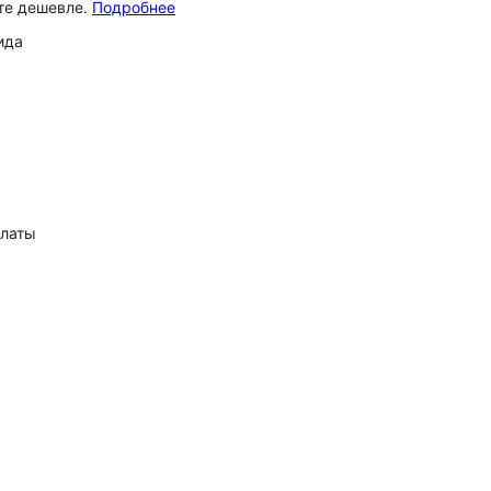
ёте дешевле.
Подробнее
ида
платы