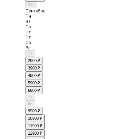
31
×
Сентябрь
Пн
Вт
Ср
Чт
Пт
Сб
Вс
1
×
2
900 ₽
3
900 ₽
4
900 ₽
5
900 ₽
6
900 ₽
7
×
8
×
9
900 ₽
10
900 ₽
11
900 ₽
12
900 ₽