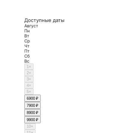
Доступные даты
Август
Пн
Вт
Ср
Чт
Пт
Сб
Вс
1
×
2
×
3
×
4
×
5
×
6
900 ₽
7
900 ₽
8
900 ₽
9
900 ₽
10
×
11
×