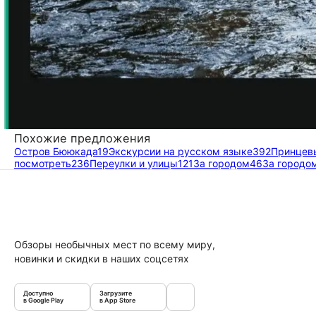
Похожие предложения
Остров Бююкада
19
Экскурсии на русском языке
392
Принцев
посмотреть
236
Переулки и улицы
121
За городом
46
За городо
Обзоры необычных мест по всему миру,
новинки и скидки в наших соцсетях
Доступно
Загрузите
в Google Play
в App Store