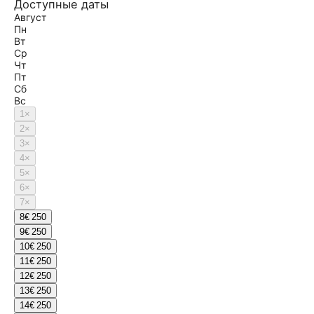
Доступные даты
Август
Пн
Вт
Ср
Чт
Пт
Сб
Вс
1
×
2
×
3
×
4
×
5
×
6
×
7
×
8
€ 250
9
€ 250
10
€ 250
11
€ 250
12
€ 250
13
€ 250
14
€ 250