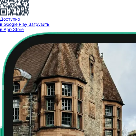
Доступно
в Google Play
Загрузить
в App Store