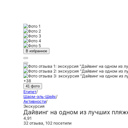
В избранное
+38
41 фото
Египет
/
Шарм-эль-Шейх
/
Активности
/
Экскурсия
Дайвинг на одном из лучших пля
4,91
32 отзыва
,
102 посетили