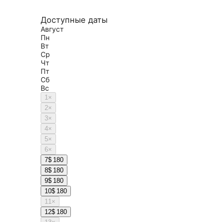
Доступные даты
Август
Пн
Вт
Ср
Чт
Пт
Сб
Вс
1
×
2
×
3
×
4
×
5
×
6
×
7
$ 180
8
$ 180
9
$ 180
10
$ 180
11
×
12
$ 180