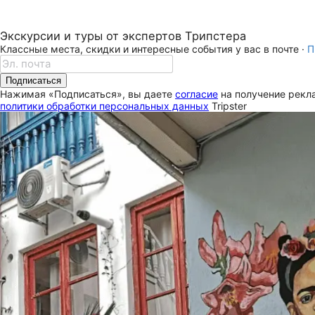
Экскурсии и туры от экспертов Трипстера
Классные места, скидки и интересные события у вас в почте ·
П
Подписаться
Нажимая «Подписаться», вы даете
согласие
на получение рекла
политики обработки персональных данных
Tripster