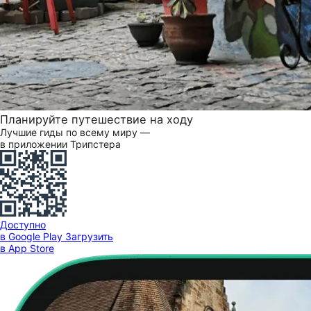
Планируйте путешествие на ходу
Лучшие гиды по всему миру —
в приложении Трипстера
Доступно
в Google Play
Загрузить
в App Store