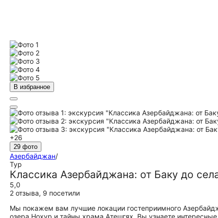
В избранное
+26
29 фото
Азербайджан
/
Тур
Классика Азербайджана: от Баку до сел
5,0
2 отзыва
,
9 посетили
Мы покажем вам лучшие локации гостеприимного Азербайджа
озера Нохур и тайны храма Атешгях. Вы узнаете интересные