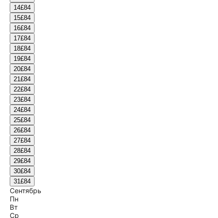
14
£84
15
£84
16
£84
17
£84
18
£84
19
£84
20
£84
21
£84
22
£84
23
£84
24
£84
25
£84
26
£84
27
£84
28
£84
29
£84
30
£84
31
£84
Сентябрь
Пн
Вт
Ср