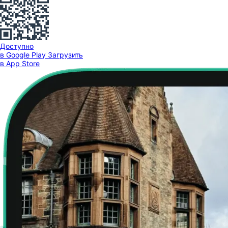
Доступно
в Google Play
Загрузить
в App Store