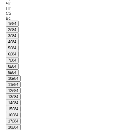
Чт
Пт
Сб
Вс
1
£84
2
£84
3
£84
4
£84
5
£84
6
£84
7
£84
8
£84
9
£84
10
£84
11
£84
12
£84
13
£84
14
£84
15
£84
16
£84
17
£84
18
£84