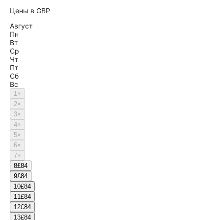
Цены в GBP
Август
Пн
Вт
Ср
Чт
Пт
Сб
Вс
1
×
2
×
3
×
4
×
5
×
6
×
7
×
8
£84
9
£84
10
£84
11
£84
12
£84
13
£84