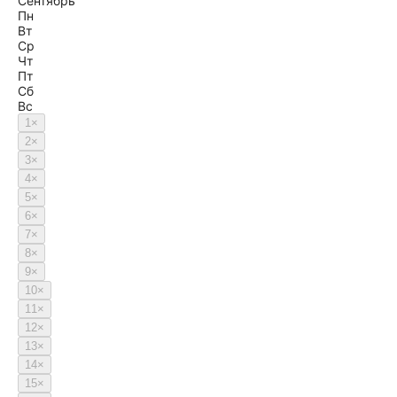
Сентябрь
Пн
Вт
Ср
Чт
Пт
Сб
Вс
1
×
2
×
3
×
4
×
5
×
6
×
7
×
8
×
9
×
10
×
11
×
12
×
13
×
14
×
15
×