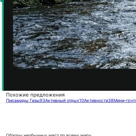
Похожие предложения
Пирамиды Гизы
93
Активный отдых
10
Активности
38
Мини-гру
Обзоры необычных мест по всему миру,