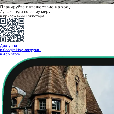
Планируйте путешествие на ходу
Лучшие гиды по всему миру —
в приложении Трипстера
Доступно
в Google Play
Загрузить
в App Store