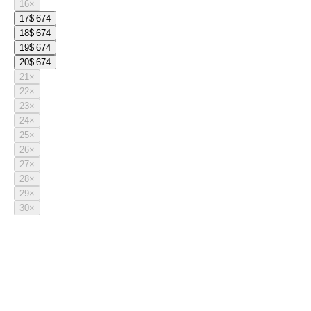
16
×
17
$ 674
18
$ 674
19
$ 674
20
$ 674
21
×
22
×
23
×
24
×
25
×
26
×
27
×
28
×
29
×
30
×