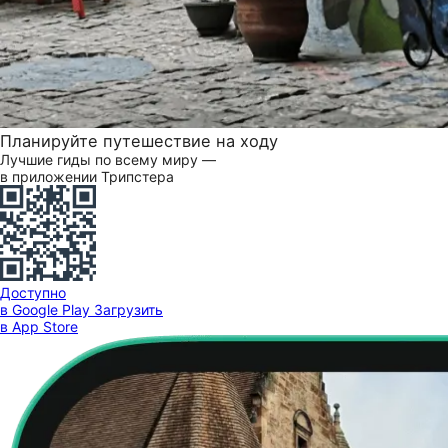
Планируйте путешествие на ходу
Лучшие гиды по всему миру —
в приложении Трипстера
Доступно
в Google Play
Загрузить
в App Store