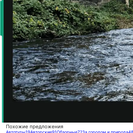
Похожие предложения
Автотуры
19
Авторские
91
Обзорные
72
За городом и природа
4