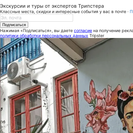
Экскурсии и туры от экспертов Трипстера
Классные места, скидки и интересные события у вас в почте ·
П
Подписаться
Нажимая «Подписаться», вы даете
согласие
на получение рекла
политики обработки персональных данных
Tripster