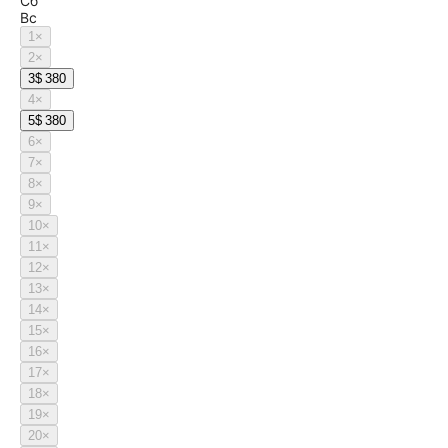
Сб
Вс
1
×
2
×
3
$ 380
4
×
5
$ 380
6
×
7
×
8
×
9
×
10
×
11
×
12
×
13
×
14
×
15
×
16
×
17
×
18
×
19
×
20
×