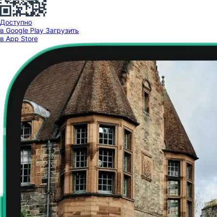
Доступно
в Google Play
Загрузить
в App Store