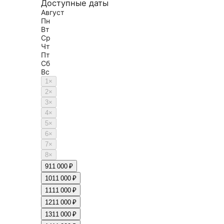
Доступные даты
Август
Пн
Вт
Ср
Чт
Пт
Сб
Вс
1
×
2
×
3
×
4
×
5
×
6
×
7
×
8
×
9
11 000 ₽
10
11 000 ₽
11
11 000 ₽
12
11 000 ₽
13
11 000 ₽