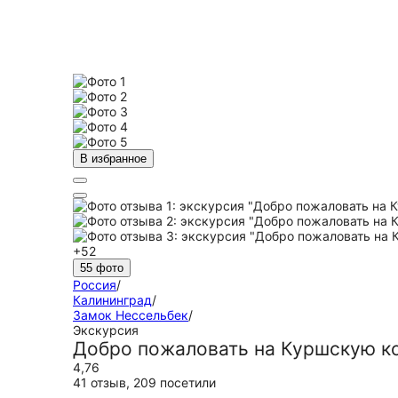
В избранное
+52
55 фото
Россия
/
Калининград
/
Замок Нессельбек
/
Экскурсия
Добро пожаловать на Куршскую ко
4,76
41 отзыв
,
209 посетили