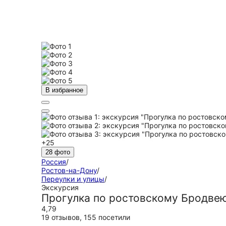
В избранное
+25
28 фото
Россия
/
Ростов-на-Дону
/
Переулки и улицы
/
Экскурсия
Прогулка по ростовскому Бродве
4,79
19 отзывов
,
155 посетили