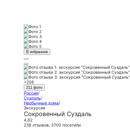
В избранное
+208
211 фото
Россия
/
Суздаль
/
Необычные дома
/
Экскурсия
Сокровенный Суздаль
4,62
238 отзывов
,
3700 посетили