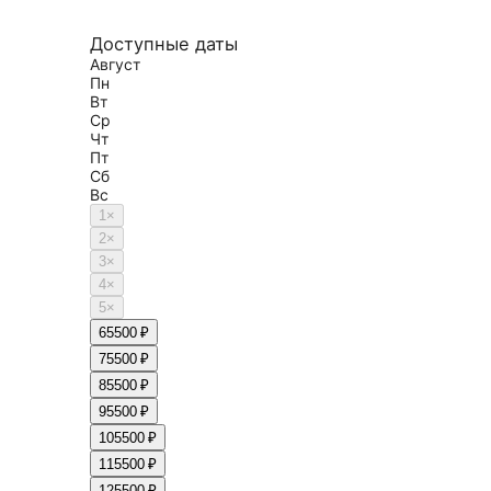
Доступные даты
Август
Пн
Вт
Ср
Чт
Пт
Сб
Вс
1
×
2
×
3
×
4
×
5
×
6
5500 ₽
7
5500 ₽
8
5500 ₽
9
5500 ₽
10
5500 ₽
11
5500 ₽
12
5500 ₽