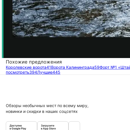
Похожие предложения
Королевские ворота
41
Ворота Калининграда
59
Форт №1 «Шта
посмотреть
394
Лучшие
445
Обзоры необычных мест по всему миру,
новинки и скидки в наших соцсетях
Доступно
Загрузите
в Google Play
в App Store