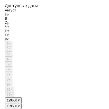
Доступные даты
Август
Пн
Вт
Ср
Чт
Пт
Сб
Вс
1
×
2
×
3
×
4
×
5
×
6
×
7
×
8
×
9
×
10
×
11
×
12
9500 ₽
13
9500 ₽