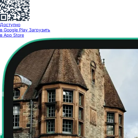
Доступно
в Google Play
Загрузить
в App Store