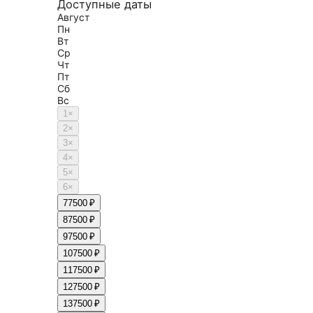
Доступные даты
Август
Пн
Вт
Ср
Чт
Пт
Сб
Вс
1
×
2
×
3
×
4
×
5
×
6
×
7
7500 ₽
8
7500 ₽
9
7500 ₽
10
7500 ₽
11
7500 ₽
12
7500 ₽
13
7500 ₽