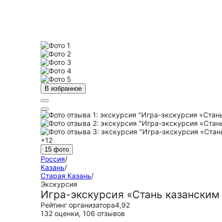
В избранное
+12
15 фото
Россия
/
Казань
/
Старая Казань
/
Экскурсия
Игра-экскурсия «Стань казанским 
Рейтинг организатора
4,92
132 оценки
,
106 отзывов