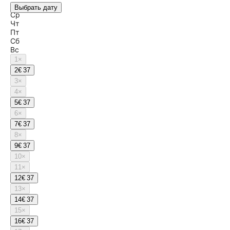
Вт
Выбрать дату
Ср
Чт
Пт
Сб
Вс
1
×
2
€ 37
3
×
4
×
5
€ 37
6
×
7
€ 37
8
×
9
€ 37
10
×
11
×
12
€ 37
13
×
14
€ 37
15
×
16
€ 37