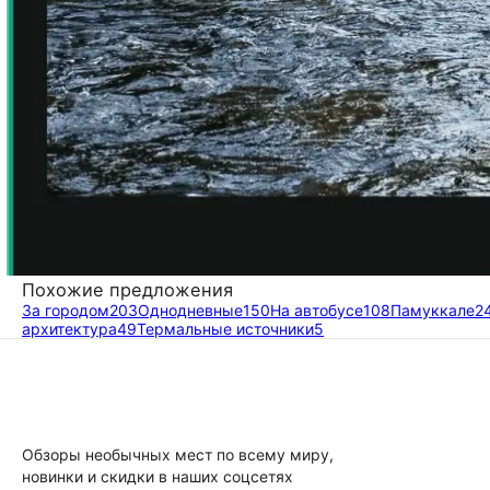
Похожие предложения
За городом
203
Однодневные
150
На автобусе
108
Памуккале
2
архитектура
49
Термальные источники
5
Обзоры необычных мест по всему миру,
новинки и скидки в наших соцсетях