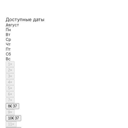
Доступные даты
Август
Пн
Вт
Ср
Чт
Пт
Сб
Вс
1
×
2
×
3
×
4
×
5
×
6
×
7
×
8
€ 37
9
×
10
€ 37
11
×