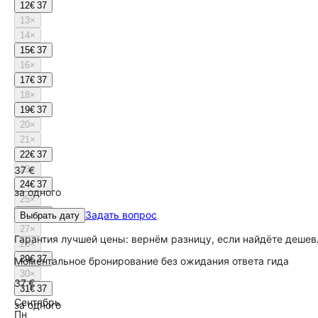
12
€ 37
13
×
14
×
15
€ 37
16
×
17
€ 37
18
×
19
€ 37
20
×
21
×
22
€ 37
37 €
23
×
24
€ 37
за одного
25
×
26
€ 37
Задать вопрос
Выбрать дату
27
×
Гарантия лучшей цены: вернём разницу, если найдёте дешев
28
×
29
€ 37
Моментальное бронирование без ожидания ответа гида
30
×
37 €
31
€ 37
Сентябрь
за одного
Пн