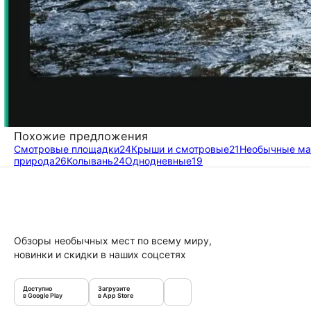
Похожие предложения
Смотровые площадки
24
Крыши и смотровые
21
Необычные м
природа
26
Колывань
24
Однодневные
19
Обзоры необычных мест по всему миру,
новинки и скидки в наших соцсетях
Доступно
Загрузите
в Google Play
в App Store