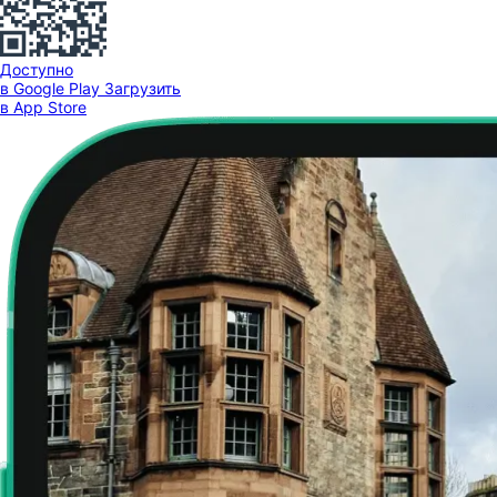
Доступно
в Google Play
Загрузить
в App Store