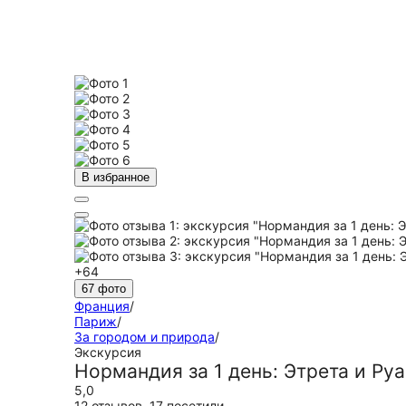
В избранное
+64
67 фото
Франция
/
Париж
/
За городом и природа
/
Экскурсия
Нормандия за 1 день: Этрета и Руа
5,0
12 отзывов
,
17 посетили