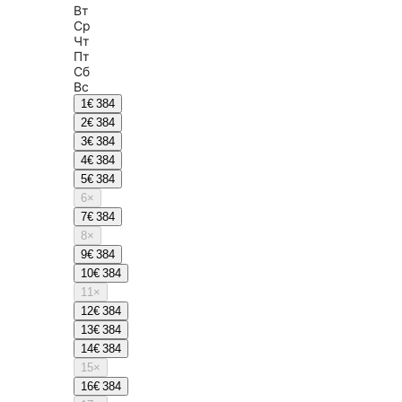
Вт
Ср
Чт
Пт
Сб
Вс
1
€ 384
2
€ 384
3
€ 384
4
€ 384
5
€ 384
6
×
7
€ 384
8
×
9
€ 384
10
€ 384
11
×
12
€ 384
13
€ 384
14
€ 384
15
×
16
€ 384