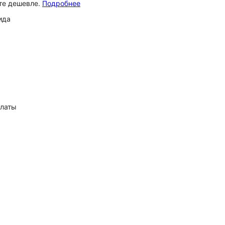
ёте дешевле.
Подробнее
ида
платы