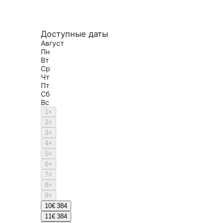
Доступные даты
Август
Пн
Вт
Ср
Чт
Пт
Сб
Вс
1
×
2
×
3
×
4
×
5
×
6
×
7
×
8
×
9
×
10
€ 384
11
€ 384