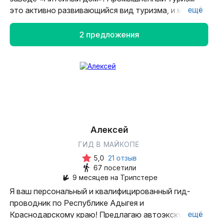
ещё
это активно развивающийся вид туризма, и мы с
радостью приглашаем вас окунуться в совершенно
новый мир промышленного предприятия.
2 предложения
Алексей
ГИД В МАЙКОПЕ
5,0
21 отзыв
67 посетили
9 месяцев на Трипстере
Я вaш пepcональный и квалифицированный гид-
проводник по Pеcпублике Адыгея и
ещё
Краснодарскому кpаю! Предлагаю автоэкскурсии,