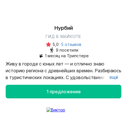
бывший егерь заповедника. В горах с детства:
походы, восхождения, экспедиции. Мои принципы
— безопасность, экологичность и уважение к
природе.
Нурбий
ГИД В МАЙКОПЕ
Моя задача не просто в проведении экскурсий, а в
5,0
5 отзывов
том, чтобы показать Адыгею такой, какой её
9 посетили
чувствуют местные: сильной, живой и настоящей.
1 месяц на Трипстере
Живу в городе с юных лет — и отлично знаю
Наши поездки — для осознанных
историю региона с древнейших времен. Разбираюсь
путешественников, которые ищут не развлечения, а
ещё
в туристических локациях. С удовольствием
смысл.
познакомлю вас с моим родным краем и его
красотой.
1 предложение