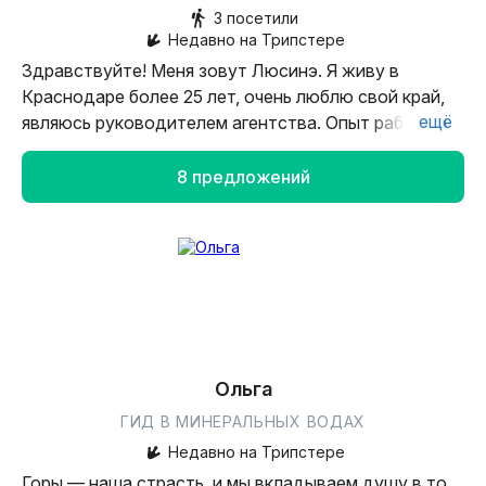
3 посетили
Недавно на Трипстере
Здравствуйте! Меня зовут Люсинэ. Я живу в
Краснодаре более 25 лет, очень люблю свой край,
ещё
являюсь руководителем агентства. Опыт работы в
туризме более 10 лет, сама провожу экскурсии.
Приезжайте — я покажу вам самые красивые места.
8 предложений
Ольга
ГИД В МИНЕРАЛЬНЫХ ВОДАХ
Недавно на Трипстере
Горы — наша страсть, и мы вкладываем душу в то,