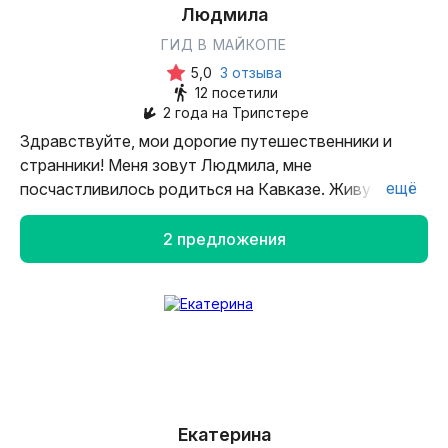
с огромной радостью готова стать вашим
Людмила
проводником в этом удивительном путешествии.
ГИД В МАЙКОПЕ
5,0
3 отзыва
12 посетили
2 года на Трипстере
Здравствуйте, мои дорогие путешественники и
странники! Меня зовут Людмила, мне
ещё
посчастливилось родиться на Кавказе. Живу в
горах, в утопающей в зелени Адыгее. Люблю всем
сердцем каждый уголок, каждый камушек и каждое
2 предложения
дерево. Хочу показать красоту нашей маленькой
родины и вам. Я — аттестованный гид-экскурсовод
по Республике Адыгея, инструктор по спортивному
туризму, имею опыт участия в длительных
многодневных экспедициях и сложных походах. Я и
моя команда рады вам!
Екатерина