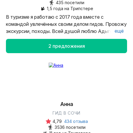
435 посетили
1,5 года на Трипстере
В туризме я работаю с 2017 года вместе с
командой увлечённых своим делом гидов. Провожу
ещё
экскурсии, походы. Всей душой люблю Адыгею и
буду очень рада познакомить и вас с нашей
солнечной республикой, показать невероятно
2 предложения
красивые пейзажи, рассказать интересные истории
и легенды. Показать всё то, что так люблю сама,
чтобы вы обязательно захотели вернуться!
Анна
ГИД В СОЧИ
4,79
434 отзыва
3536 посетили