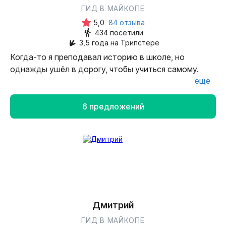
ГИД В МАЙКОПЕ
5,0
84 отзыва
434 посетили
3,5 года на Трипстере
Когда-то я преподавал историю в школе, но
однажды ушёл в дорогу, чтобы учиться самому.
ещё
Я добрался до Магадана, Оймякона и Верхоянска,
несколько раз пересёк Колыму — с удочкой, с
6 предложений
мечтой и с желанием понять, что такое настоящая
жизнь.
Нырял в ледяную Индигирку, находил кости
мамонтов, подружился с евражками и слушал
людей, чьи истории звучали громче любых ветров.
Там, среди вечной мерзлоты, я понял: главное в
Дмитрий
путешествии — это люди. Именно они делают
ГИД В МАЙКОПЕ