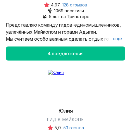
любое место по-настоящему тёплым.
4,97
128 отзывов
1069 посетили
Теперь я провожу экскурсии по родной Адыгее и
5 лет на Трипстере
Кубани. Хочу, чтобы здесь вы почувствовали себя
Представляю команду гидов-единомышленников,
не гостем, а своим.
увлечённых Майкопом и горами Адыгеи.
ещё
Мы считаем особо важным сделать отдых гостей
Поехали, покажу!
интересным и познавательным, за короткий
промежуток времени познакомить с основными
4 предложения
аспектами истории города и региона, а также
подготовить путешественников к дальнейшему
путешествию в горы Адыгеи. Уверен, что нам
по силам дополнить ваше приятное впечатление
о городе своим присутствием. Добро пожаловать!
Юлия
ГИД В МАЙКОПЕ
5,0
53 отзыва