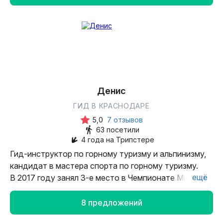
и ощутите тепло адыгейского гостеприимства.
А ещё насладитесь красотой природы и
попробуете вкусные блюда. Добро пожаловать!
Денис
ГИД В КРАСНОДАРЕ
5,0
7 отзывов
63 посетили
4 года на Трипстере
Гид-инструктор по горному туризму и альпинизму,
кандидат в мастера спорта по горному туризму.
ещё
В 2017 году занял 3-е место в Чемпионате Мира
по горному туризму.
С 2008 года прошел более 30 сложных спортивных
8 предложений
походов и восхождений.