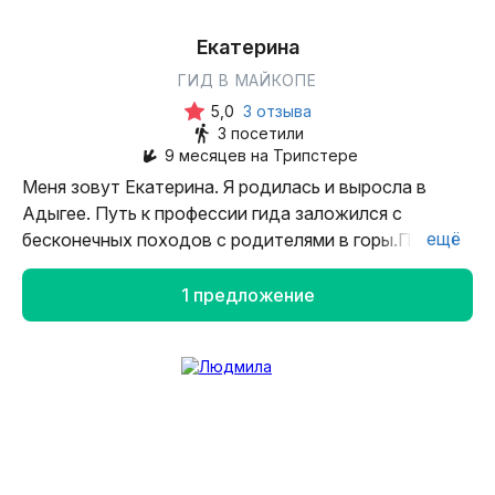
Екатерина
ГИД В МАЙКОПЕ
5,0
3 отзыва
3 посетили
9 месяцев на Трипстере
Меня зовут Екатерина. Я родилась и выросла в
Адыгее. Путь к профессии гида заложился с
ещё
бесконечных походов с родителями в горы.Потом
— восторг от первой встречи с плато Лаго-
Наки.Затем — осознание, что за легендой о каждом
1 предложение
камне, за названием каждой реки скрывается целый
мир, мудрость и культура адыгского народа.
Сейчас я являюсь аттестованным гидом-
экскурсоводом в Республике Адыгея.Стать гидом
для меня — значит стать другом и советчиком для
всех, кто хочет открыть для себя магию Адыгеи. И я