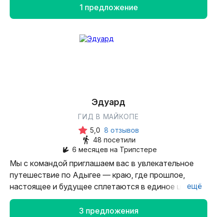
Адыгеи. Помогаем путешественникам открыть
1 предложение
уникальные природные и культурные сокровища
региона.
Эдуард
ГИД В МАЙКОПЕ
5,0
8 отзывов
48 посетили
6 месяцев на Трипстере
Мы с командой приглашаем вас в увлекательное
путешествие по Адыгее — краю, где прошлое,
ещё
настоящее и будущее сплетаются в единое целое.
На наших экскурсиях вы почувствуете свежесть
горного воздуха, увидите потрясающие пейзажи
3 предложения