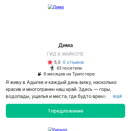
С 2012 года организовал и провел 16 спортивных
походов и восхождений.
Многократно поднимался на вершины Эльбрус,
Казбек, Фишт, Надежда, Панагюриште, Шаухох,
Тютюргу, пик Кавказа.
В 2020 году собрал команду гидов и организовал
Дима
турклуб.
ГИД В МАЙКОПЕ
5,0
6 отзывов
43 посетили
9 месяцев на Трипстере
Я живу в Адыгее и каждый день вижу, насколько
красив и многогранен наш край. Здесь — горы,
ещё
водопады, ущелья и места, где будто время
остановилось. Хочется, чтобы как можно больше
людей увидели эту красоту своими глазами,
1 предложение
поэтому я организую джип-туры по самым
живописным и труднодоступным маршрутам.