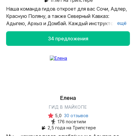
11 лет на Трипстере
Наша команда гидов откроет для вас Сочи, Адлер,
Красную Поляну, а также Северный Кавказ:
ещё
Адыгею, Архыз и Домбай. Каждый инструктор-
проводник — это человек, который прочитал
множество книг о природе края, истории,
34 предложения
мифологии и религии. Каждый ориентируется
на местности и имеет спортивный разряд. Красочно
расскажет вам о том, что вы увидите, и
с удовольствием ответит на все ваши вопросы.
Елена
ГИД В МАЙКОПЕ
5,0
30 отзывов
176 посетили
2,5 года на Трипстере