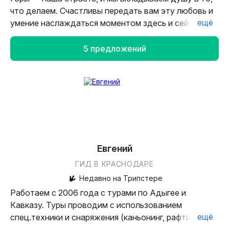
что делаем. Счастливы передать вам эту любовь и
ещё
умение наслаждаться моментом здесь и сейчас.
Понимаем, что для кого-то горы — это новое и
5 предложений
неизведанное. Мы поможем справиться со всеми
трудностями, научим, подскажем и позаботимся о
том, чтобы вы насладились путешествием в полной
мере, замечательно провели время, отдохнули и
получили новые впечатления.
Наша команда состоит из профессионалов,
которые отлично знают эти места и готовы
Евгений
показать их вам. Нахождение в горах требует
ГИД В КРАСНОДАРЕ
внимания, поэтому мы дисциплинированно
Недавно на Трипстере
относимся к себе и ожидаем того же от участников
Работаем с 2006 года с турами по Адыгее и
на маршрутах.
Кавказу. Туры проводим с использованием
ещё
спец.техники и снаряжения (каньонинг, рафтинг,
Будем рядом, чтобы помочь вам и поддержать на