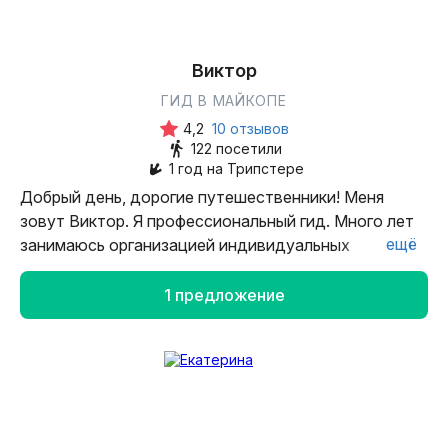
Виктор
ГИД В МАЙКОПЕ
4,2
10 отзывов
122 посетили
1 год на Трипстере
Добрый день, дорогие путешественники! Меня
зовут Виктор. Я профессиональный гид. Много лет
ещё
занимаюсь организацией индивидуальных
экскурсий для соло путешественников и
корпоративных групп. Для меня очень важно, чтобы
1 предложение
каждый гость получил настоящее удовольствие от
экскурсий. Оценил красоту, самобытность,
гостеприимство и радушие нашей солнечной
республики Адыгеи, искренне полюбил наши горы,
водопады, пещеры и захотел вернуться вновь.