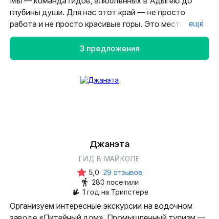
Мы — команда гидов, влюблённых в Адыгею до
глубины души. Для нас этот край — не просто
ещё
работа и не просто красивые горы. Это место силы,
где даже ветер наполняет свободой.
3 предложения
Приглашаем вас в гости с настоящим кавказским
гостеприимством. А главной наградой для нас
станут ваши улыбки.
Джанэта
ГИД В МАЙКОПЕ
5,0
29 отзывов
280 посетили
1 год на Трипстере
Организуем интересные экскурсии на водочном
заводе «Питейный дом». Промышленный туризм —