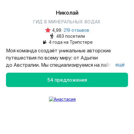
Николай
ГИД В МИНЕРАЛЬНЫХ ВОДАХ
4,99
219 отзывов
483 посетили
4 года на Трипстере
Моя команда создаёт уникальные авторские
путешествия по всему миру: от Адыгеи
ещё
до Австралии. Мы специализируемся на лайт-турах
с большим количеством прогулок по природным
достопримечательностям и проживанием в отелях.
54 предложения
У нас собственная команда профессиональных
гидов, продуманная логистика, вкусное питание
и максимально насыщенные программы. Наши
главные приоритеты: качество, надёжность
и счастливые улыбки путешественников. Возможно,
поэтому 70% наших гостей возвращаются к нам
снова. Впереди много новых маршрутов, ведь