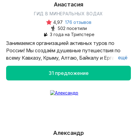
не вся карта мира ещё освоена!
Анастасия
ГИД В МИНЕРАЛЬНЫХ ВОДАХ
4,97
176 отзывов
502 посетили
3 года на Трипстере
Занимаемся организацией активных туров по
России! Мы создаём душевные путешествия по
ещё
всему Кавказу, Крыму, Алтаю, Байкалу и Ергакам.
Пошли вместе в настоящие походы с рюкзаком или
в комфортный тур с проживанием в гостинице и
31 предложение
треккингами налегке. С нами официально, надёжно,
а наши опытные гиды точно знают, что жизнь
лучше, когда ты в горах :)
Александр