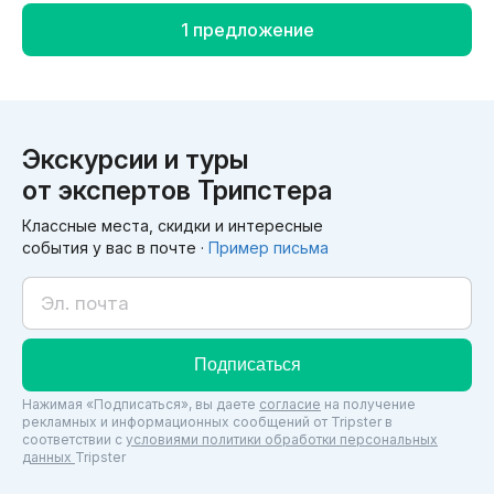
скалолазание, восхождение, ночёвки в палатках).
каждом этапе. Откроем вам мир Кавказа!
1 предложение
Все наши инструкторы проходят тщательный
отбор, в приоритете опыт работы с
путешественниками и личных поездок. Проходят
сами маршруты по внутренним протоколам фирмы.
Экскурсии и туры
Ежегодно обучаются и подтверждают навыки
от экспертов Трипстера
первой помощи.
Классные места, скидки и интересные
У нашей компании есть стандартные туры, а можем
события у вас в почте ·
Пример письма
организовать тур под индивидуальный запрос.
Подписаться
Нажимая «Подписаться», вы даете
согласие
на получение
рекламных и информационных сообщений от Tripster в
соответствии c
условиями политики обработки персональных
данных
Tripster