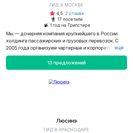
ГИД В МОСКВЕ
4,5
2 отзыва
17 посетили
1 год на Трипстере
Мы — дочерняя компания крупнейшего в России
холдинга пассажирских и грузовых перевозок. С
ещё
2005 года организуем чартерные и корпоративные
мероприятия с использованием поездов, а с 2011
вышли на массовый рынок и начали возрождать
13 предложений
железнодорожный туризм. У нас широкий
ассортимент экскурсий и туров по России и
Беларуси, включая эксклюзивные: путешествия на
ретропоезде, тематические новогодние маршруты
для детей, поездки по Транссибирской магистрали
и Шёлковому пути и многие другие. Круизы
доступны в вагонах любого класса, а программы
включают уникальные локации, дегустации
Люсинэ
национальных блюд и мастер-классы.
ГИД В КРАСНОДАРЕ