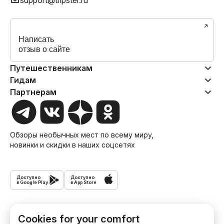
support@tripster.ru
Написать
отзыв о сайте
Путешественникам
Гидам
Партнерам
Обзоры необычных мест по всему миру,
новинки и скидки в наших соцсетях
Доступно
Доступно
в Google Play
в App Store
Экскурсии
Cookies for your comfort