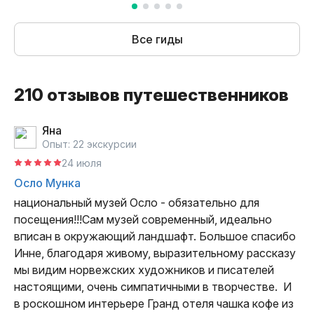
инвестиция в себя, поэтому отправляюсь в трип при
любой возможности.
Поездки со мной — это не сухие данные
Все гиды
и исторические сведения, это интересные
приключения с нескучной подачей информации,
отличными историями и крутыми локациями.
210 отзывов путешественников
Яна
Опыт: 22 экскурсии
24 июля
Осло Мунка
национальный музей Осло - обязательно для 
посещения!!!Сам музей современный, идеально 
вписан в окружающий ландшафт. Большое спасибо 
Инне, благодаря живому, выразительному рассказу 
мы видим норвежских художников и писателей 
настоящими, очень симпатичными в творчестве.  И 
в роскошном интерьере Гранд отеля чашка кофе из 