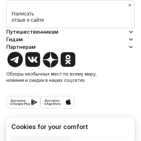
Написать
отзыв о сайте
Путешественникам
Гидам
Партнерам
Обзоры необычных мест по всему миру,
новинки и скидки в наших соцсетях
Доступно
Доступно
в Google Play
в App Store
Экскурсии
Cookies for your comfort
Туры