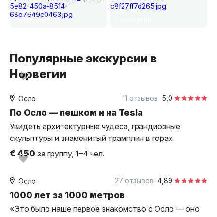
Нарвик
Берген
0 экскурсий
0 экскурсий
Популярные экскурсии в
Норвегии
5 часов
на автомобиле
11 отзывов
5,0
Осло
индивидуальная
По Осло — пешком и на Tesla
Увидеть архитектурные чудеса, грандиозные
скульптуры и знаменитый трамплин в горах
€ 450
за группу, 1–4 чел.
2 часа
пешком
27 отзывов
4,89
Осло
индивидуальная
1000 лет за 1000 метров
«Это было наше первое знакомство с Осло — оно