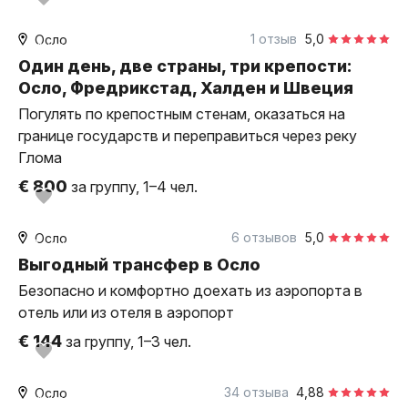
1 отзыв
5,0
Осло
индивидуальная
Один день, две страны, три крепости:
Осло, Фредрикстад, Халден и Швеция
Погулять по крепостным стенам, оказаться на
границе государств и переправиться через реку
Глома
€ 800
за группу, 1–4 чел.
1 час
на автомобиле
6 отзывов
5,0
Осло
трансфер
Выгодный трансфер в Осло
Безопасно и комфортно доехать из аэропорта в
отель или из отеля в аэропорт
€ 144
за группу, 1–3 чел.
2 часа
пешком
34 отзыва
4,88
Осло
индивидуальная