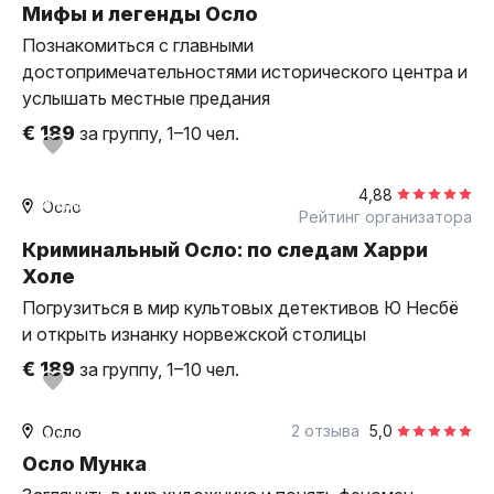
Мифы и легенды Осло
Познакомиться с главными
достопримечательностями исторического центра и
услышать местные предания
€ 189
за группу, 1–10 чел.
2,5 часа
пешком
4,88
индивидуальная
Осло
Рейтинг организатора
Криминальный Осло: по следам Харри
Холе
Погрузиться в мир культовых детективов Ю Несбё
и открыть изнанку норвежской столицы
€ 189
за группу, 1–10 чел.
2,5 часа
пешком
2 отзыва
5,0
Осло
индивидуальная
Осло Мунка