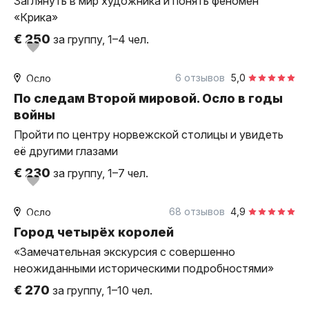
Заглянуть в мир художника и понять феномен
«Крика»
€ 250
за группу, 1–4 чел.
2,5 часа
пешком
6 отзывов
5,0
Осло
индивидуальная
По следам Второй мировой. Осло в годы
войны
Пройти по центру норвежской столицы и увидеть
её другими глазами
€ 230
за группу, 1–7 чел.
3 часа
пешком
68 отзывов
4,9
Осло
индивидуальная
Город четырёх королей
«Замечательная экскурсия с совершенно
неожиданными историческими подробностями»
€ 270
за группу, 1–10 чел.