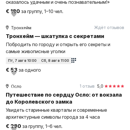
оказалось удачным и очень познавательным!»
€ 180
за группу, 1–10 чел.
2 часа
пешком
Ждёт отзывов
Тронхейм
Мини-группа
Тронхейм — шкатулка с секретами
Побродить по городу и открыть его секреты и
самые живописные уголки
пт, 7 авг в 10:00
сб, 8 авг в 11:00
€ 53
за одного
4,5 часа
пешком
1 отзыв
5,0
Осло
индивидуальная
Путешествие по сердцу Осло: от вокзала
до Королевского замка
Увидеть старинные кварталы и современные
архитектурные символы города за 4 часа
€ 280
за группу, 1–6 чел.
10 часов
на автомобиле